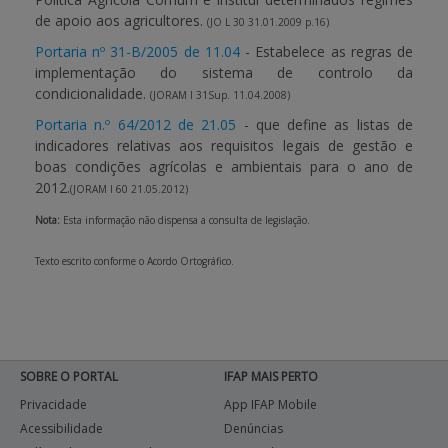
de apoio aos agricultores.
(JO L 30 31.01.2009 p.16)
APOIO AO BENEFICIÁRIO
Portaria nº 31-B/2005 de 11.04
- Estabelece as regras de
implementação do sistema de controlo da
condicionalidade.
(JORAM I 31Sup. 11.04.2008)
Entrar / Registar
Portaria n.º 64/2012 de 21.05
- que define as listas de
indicadores relativas aos requisitos legais de gestão e
boas condições agrícolas e ambientais para o ano de
2012.
(JORAM I 60 21.05.2012)
Nota:
Esta informação não dispensa a consulta de legislação.
Texto escrito conforme o Acordo Ortográfico.
SOBRE O PORTAL
IFAP MAIS PERTO
Privacidade
App IFAP Mobile
Acessibilidade
Denúncias