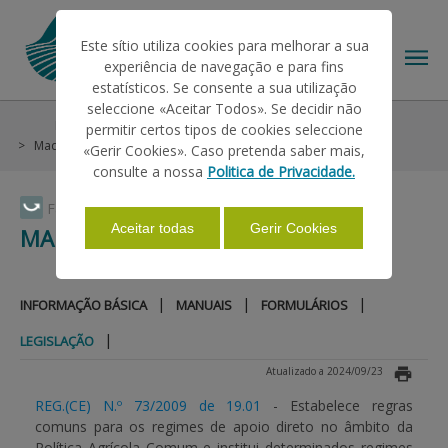
Este sítio utiliza cookies para melhorar a sua
experiência de navegação e para fins
estatísticos. Se consente a sua utilização
seleccione «Aceitar Todos». Se decidir não
Informações
Sistemas de Aconselhamento Agrícola
permitir certos tipos de cookies seleccione
O IFAP
Madeira
Legislação
«Gerir Cookies». Caso pretenda saber mais,
consulte a nossa
Politica de Privacidade.
AJUDAS/APOIOS
Faça Swipe para ver o menu
Aceitar todas
Gerir Cookies
MADEIRA
INFORMAÇÕES
|
|
|
INFORMAÇÃO BÁSICA
MANUAIS
FORMULÁRIOS
|
LEGISLAÇÃO
ESTATÍSTICAS
Atualizado a 2024/09/23
REG.(CE) N.º 73/2009 de 19.01
- Estabelece regras
PAGAMENTOS
comuns para os regimes de apoio direto no âmbito da
Política Agrícola Comum e institui determinados regimes