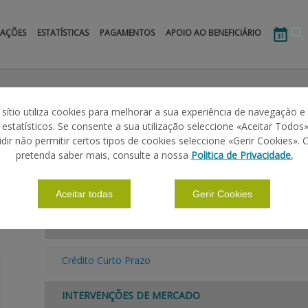
MAÇÕES
ESTATÍSTICAS
PAGAMENTOS
APOIO AO BENEFICIÁRIO
 sítio utiliza cookies para melhorar a sua experiência de navegação e
s estatísticos. Se consente a sua utilização seleccione «Aceitar Todos»
idir não permitir certos tipos de cookies seleccione «Gerir Cookies». 
pretenda saber mais, consulte a nossa
Politica de Privacidade.
MINUTAS
Aceitar todas
Gerir Cookies
CRÉDITO E SEGUROS
Crédito Curto Prazo
INTERVENÇÕES DE MERCADO