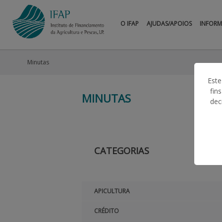
O IFAP
AJUDAS/APOIOS
INFOR
Minutas
Este
fin
MINUTAS
dec
CATEGORIAS
APICULTURA
CRÉDITO