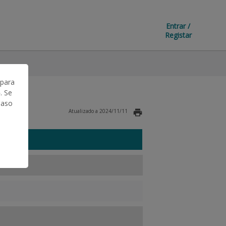
Entrar /
Registar
 para
. Se
Caso
Atualizado a 2024/11/11