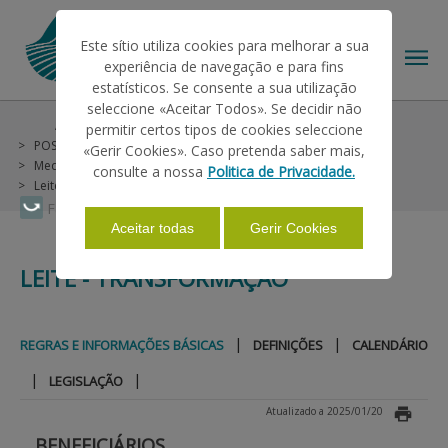
Este sítio utiliza cookies para melhorar a sua
experiência de navegação e para fins
estatísticos. Se consente a sua utilização
seleccione «Aceitar Todos». Se decidir não
Ajudas/Apoios
Outras Ajudas
permitir certos tipos de cookies seleccione
O IFAP
POSEI Madeira (não incluídas no PU)
«Gerir Cookies». Caso pretenda saber mais,
Medida 2 - Fileiras Agropecuárias (Animais)
consulte a nossa
Politica de Privacidade.
Leite - Transformação
Regras e Informações Básicas
AJUDAS/APOIOS
Faça Swipe para ver o menu
Aceitar todas
Gerir Cookies
LEITE - TRANSFORMAÇÃO
INFORMAÇÕES
|
|
REGRAS E INFORMAÇÕES BÁSICAS
DEFINIÇÕES
CALENDÁRIO
ESTATÍSTICAS
|
|
LEGISLAÇÃO
Atualizado a 2025/01/20
PAGAMENTOS
BENEFICIÁRIOS