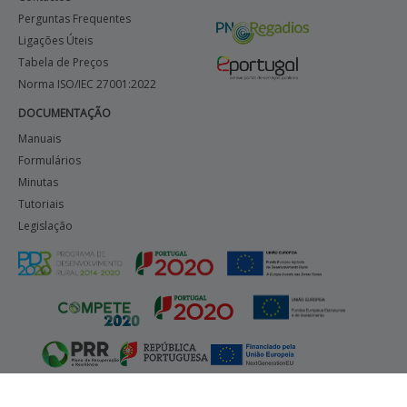
Perguntas Frequentes
Ligações Úteis
Tabela de Preços
Norma ISO/IEC 27001:2022
DOCUMENTAÇÃO
Manuais
Formulários
Minutas
Tutoriais
Legislação
Ficha Técnica
|
© 2016 Portal do IFAP