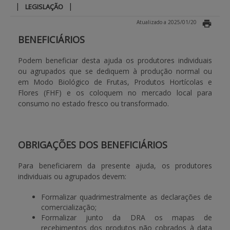
|
|
LEGISLAÇÃO
APOIO AO BENEFICIÁRIO
Atualizado a 2025/01/20
BENEFICIÁRIOS
Entrar / Registar
Podem beneficiar desta ajuda os produtores individuais
ou agrupados que se dediquem à produção normal ou
em Modo Biológico de Frutas, Produtos Hortícolas e
Flores (FHF) e os coloquem no mercado local para
consumo no estado fresco ou transformado.
OBRIGAÇÕES DOS BENEFICIÁRIOS
Para beneficiarem da presente ajuda, os produtores
individuais ou agrupados devem:
Formalizar quadrimestralmente as declarações de
comercialização;
Formalizar junto da DRA os mapas de
recebimentos dos produtos não cobrados à data