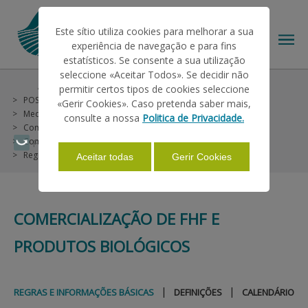
Este sítio utiliza cookies para melhorar a sua
experiência de navegação e para fins
estatísticos. Se consente a sua utilização
seleccione «Aceitar Todos». Se decidir não
Ajudas/Apoios
Outras Ajudas
permitir certos tipos de cookies seleccione
O IFAP
POSEI Madeira (não incluídas no PU)
«Gerir Cookies». Caso pretenda saber mais,
Medida 3 - Colocação no Mercado de Certos Produtos da Região (Vegetais)
consulte a nossa
Politica de Privacidade.
Comercialização Produtos Originários da Região
AJUDAS/APOIOS
Comercialização de FHF e Produtos Biológicos
Faça Swipe para ver o menu
Regras e Informações Básicas
Aceitar todas
Gerir Cookies
INFORMAÇÕES
COMERCIALIZAÇÃO DE FHF E
ESTATÍSTICAS
PRODUTOS BIOLÓGICOS
PAGAMENTOS
|
|
REGRAS E INFORMAÇÕES BÁSICAS
DEFINIÇÕES
CALENDÁRIO