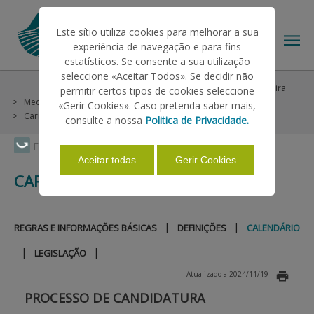
Este sítio utiliza cookies para melhorar a sua
experiência de navegação e para fins
estatísticos. Se consente a sua utilização
seleccione «Aceitar Todos». Se decidir não
Ajudas/Apoios
Ajudas no Pedido Único
POSEI Madeira
permitir certos tipos de cookies seleccione
O IFAP
Medida 2 - Fileiras Agropecuárias (Animais)
«Gerir Cookies». Caso pretenda saber mais,
Carne - Abate de Bovinos
Calendário
consulte a nossa
Politica de Privacidade.
AJUDAS/APOIOS
Faça Swipe para ver o menu
Aceitar todas
Gerir Cookies
CARNE - ABATE DE BOVINOS
INFORMAÇÕES
|
|
REGRAS E INFORMAÇÕES BÁSICAS
DEFINIÇÕES
CALENDÁRIO
ESTATÍSTICAS
|
|
LEGISLAÇÃO
Atualizado a 2024/11/19
PAGAMENTOS
PROCESSO DE CANDIDATURA