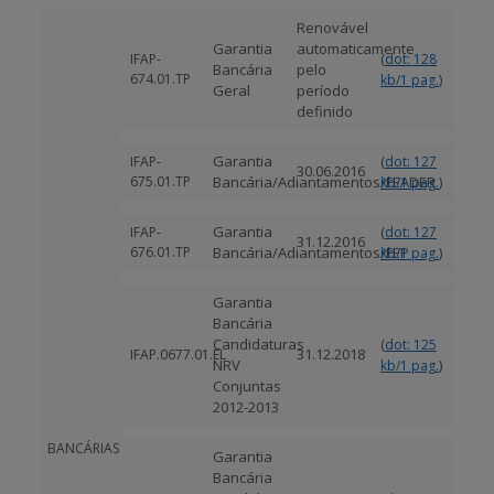
Renovável
Garantia
automaticamente
(
IFAP-
dot: 128
Bancária
pelo
674.01.TP
)
kb/1 pag.
Geral
período
definido
Garantia
(
IFAP-
dot: 127
30.06.2016
675.01.TP
Bancária/Adiantamentos/FEADER
)
kb/1 pag.
Garantia
(
IFAP-
dot: 127
31.12.2016
676.01.TP
Bancária/Adiantamentos/FEP
)
kb/1 pag.
Garantia
Bancária
Candidaturas
(
dot: 125
31.12.2018
IFAP.0677.01.EL
NRV
)
kb/1 pag.
Conjuntas
2012-2013
BANCÁRIAS
Garantia
Bancária