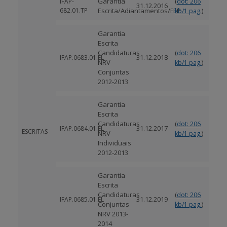
Garantia
(
IFAP-
dot: 206
31.12.2016
682.01.TP
Escrita/Adiantamentos/FEP
)
kb/1 pag.
Garantia
Escrita
Candidaturas
(
dot: 206
31.12.2018
IFAP.0683.01.EL
NRV
)
kb/1 pag.
Conjuntas
2012-2013
Garantia
Escrita
Candidaturas
(
dot: 206
31.12.2017
IFAP.0684.01.EL
ESCRITAS
NRV
)
kb/1 pag.
Individuais
2012-2013
Garantia
Escrita
Candidaturas
(
dot: 206
31.12.2019
IFAP.0685.01.EL
Conjuntas
)
kb/1 pag.
NRV 2013-
2014