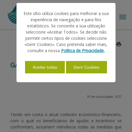
Este sítio utiliza cookies para melhorar a sua
experiência de navegação e para fins
estatísticos. Se consente a sua utilização
seleccione «Aceitar Todos». Se decidir não
permitir certos tipos de cookies seleccione
O IFAP
«Gerir Cookies». Caso pretenda saber mais,
Data: 2014/06/09
consulte a nossa
Politica de Privacidade.
AJUDAS/APOIOS
GARANTIAS A PRESTAR AO IFAP
Aceitar todas
Gerir Cookies
INFORMAÇÕES
Nº de visualizações: 1027
ESTATÍSTICAS
Tendo em conta o atual contexto económico-financeiro,
com o qual os beneficiários de ajudas e incentivos se
PAGAMENTOS
confrontam, assumem relevância todas as medidas que