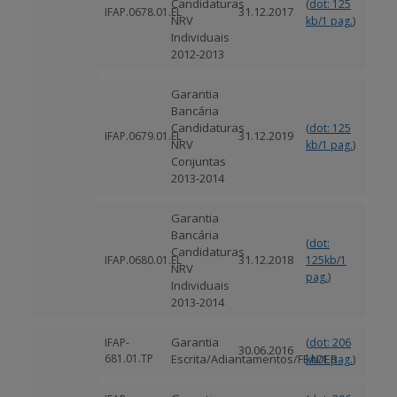
Candidaturas
(
dot: 125
31.12.2017
IFAP.0678.01.EL
NRV
)
kb/1 pag.
Individuais
2012-2013
Garantia
Bancária
Candidaturas
(
dot: 125
31.12.2019
IFAP.0679.01.EL
NRV
)
kb/1 pag.
Conjuntas
2013-2014
Garantia
Bancária
(
dot:
Candidaturas
31.12.2018
IFAP.0680.01.EL
125kb/1
NRV
)
pag.
Individuais
2013-2014
Garantia
(
IFAP-
dot: 206
30.06.2016
681.01.TP
Escrita/Adiantamentos/FEADER
)
kb/1 pag.