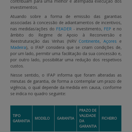
contribuam para uma melhor e atempada execução dos
investimentos.
APOIO AO BENEFICIÁRIO
Atuando sobre a forma de emissão das garantias
associadas à concessão de adiantamentos de incentivos,
nas medidas/ações do
FEADER
- investimento,
FEP
e no
Entrar / Registar
âmbito do Regime de Apoio à Reconversão e
Reestruturação das Vinhas (NRV
Continente
,
Açores
e
Madeira
), o IFAP considera que se criam condições de,
por um lado, permitir uma facilitação da sua concessão e,
por outro lado, possibilitar uma redução dos respetivos
custos.
Nesse sentido, o IFAP informa que foram alteradas as
minutas de garantia, de forma a contemplar um prazo de
vigência, o qual depende da medida em causa, conforme
se indica no quadro seguinte:
PRAZO DE
TIPO
VALIDADE
MODELO
GARANTIA
FICHEIRO
GARANTIA
DA
GARANTIA