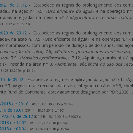
/2021 de 31.12
- Estabelece as regras do prolongamento dos compr
ada», na ação n.º 7.5, «
Uso eficiente da água
» e na operação n.º 
rtarias integradas na medida n.º 7 «
Agricultura e recursos natura
 I 31.12.2021 p. 29)
/2020 de 23.12
- Es
tabelece as regras do prolongamento dos comp
da», na ação n.º 7.5, «Uso eficiente da água», e na operação n.º 7.1
 compromissos, com um período de duração de dois anos, nas ações
onservação do solo
», 7.6, «
Culturas permanentes tradicionai
s»,
isco
», 7.9, «
Mosaico agroflorestal
», e 7.12, «Apoio agroambiental à ap
is», inserida na área n.º 3, «
Ambiente, eficiência no uso dos recu
8 I 23.12.2020 p. 1217)
015 de 09.02
- Estabelece o regime de aplicação da ação n.º 7.1, «Agr
.º 7, «Agricultura e recursos naturais», integrada na área n.º 3, «A
nto Rural do Continente, abreviadamente designado por PDR 2020.
(
/2015 de 20.10
(DR 205 I 20.10.2015 p. 9134)
016 de 18.01
(DR 11 I 18.01.2016 p. 190)
-A/2016 de 28.12
(DR 248 I 28.12.2016 p. 5108(6))
2018 de 12.02
(DR 30 I 12.02.2018 p. 926)
2018 de 02.04
(DR 64 I 02.04.2018 p. 1524)