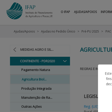
O IFAP
AJUDAS/APOIOS
INFOR
Ajudas/Apoios
Ajudas no Pedido Único
Pré-PU 2025
PAC
AGRICULTU
MEDIDAS AGRO E SIL...
CONTINENTE - PDR2020
REGRAS E INFORMAÇ
Pagamento Natura
Este
fin
Agricultura Biol...
dec
Produção Integrada
LEGISLAÇÃO
Manutenção de Ra...
Reg. (UE) N.º 22
Outras Ações
Rural (FEADER) 