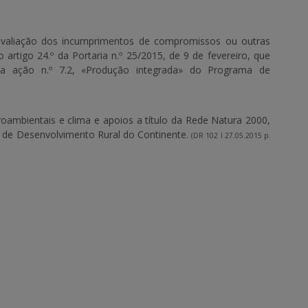
à avaliação dos incumprimentos de compromissos ou outras
 artigo 24.º da Portaria n.º 25/2015, de 9 de fevereiro, que
 da ação n.º 7.2, «Produção integrada» do Programa de
oambientais e clima e apoios a título da Rede Natura 2000,
a de Desenvolvimento Rural do Continente.
(DR 102 I 27.05.2015 p.