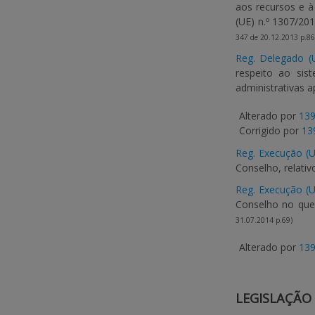
aos recursos e à
(UE) n.º 1307/20
347 de 20.12.2013 p.86
Reg. Delegado (
respeito ao si
administrativas 
Alterado por
139
Corrigido por
13
Reg. Execução (U
Conselho, relati
Reg. Execução (U
Conselho no que 
31.07.2014 p.69)
Alterado por
139
LEGISLAÇÃO