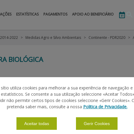
MAÇÕES
ESTATÍSTICAS
PAGAMENTOS
APOIO AO BENEFICIÁRIO
 2014-2022
Medidas Agro e Silvo Ambientais
Continente - PDR2020
RA BIOLÓGICA
|
|
|
ÕES BÁSICAS
CALENDÁRIO
PERGUNTAS FREQUENTES
MANUAI
 sítio utiliza cookies para melhorar a sua experiência de navegação e
s estatísticos. Se consente a sua utilização seleccione «Aceitar Todos»
idir não permitir certos tipos de cookies seleccione «Gerir Cookies». 
pretenda saber mais, consulte a nossa
Politica de Privacidade.
 COMUNITÁRIA
Aceitar todas
Gerir Cookies
20/2020 de 28.12
- E
stabelece determinadas disposições transitórias
e do Fundo Europeu Agrícola de Garantia (FEAGA) em 2021 e 2022 e