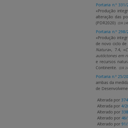
Portaria n.º 331
«Produção integr
alteração das po
(PDR2020)
(DR 249
Portaria n.º 298
«Produção integra
de novo ciclo de
Natura
», 7.4, «
C
autóctones em r
e recursos natura
Continente.
(DR 24
Portaria n.º 25/2
ambas da medida n
de Desenvolvime
Alterada por
374
Alterada por
4/2
Alterado por
338
Alterado por
46/
Alterado por
91/