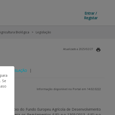
Entrar /
Registar
Agricultura Biológica
Legislação
Atualizado a 2025/02/27
|
|
S
LEGISLAÇÃO
 para
. Se
Caso
Informação disponível no Portal em 14.02.0222
 para o apoio do Fundo Europeu Agrícola de Desenvolvimento
 que altera os Regulamentos (UE) n.o 1305/2013, (UE) n.o