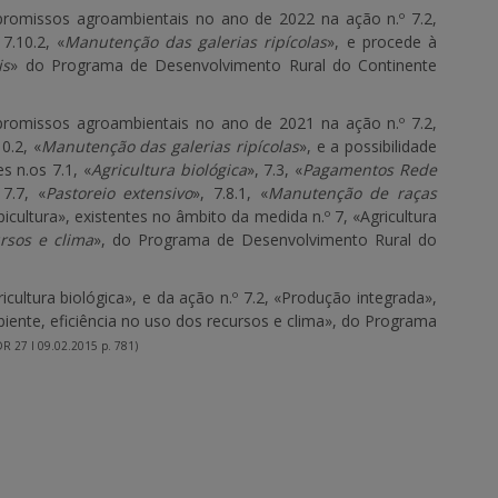
omissos agroambientais no ano de 2022 na ação n.º 7.2,
7.10.2, «
Manutenção das galerias ripícolas
», e procede à
is
» do Programa de Desenvolvimento Rural do Continente
romissos agroambientais no ano de 2021 na ação n.º 7.2,
0.2, «
Manutenção das galerias ripícolas
», e a possibilidade
 n.os 7.1, «
Agricultura biológica
», 7.3, «
Pagamentos Rede
 7.7, «
Pastoreio extensivo
», 7.8.1, «
Manutenção de raças
icultura», existentes no âmbito da medida n.º 7, «Agricultura
rsos e clima
», do Programa de Desenvolvimento Rural do
icultura biológica», e da ação n.º 7.2, «Produção integrada»,
mbiente, eficiência no uso dos recursos e clima», do Programa
DR 27 I 09.02.2015 p. 781)