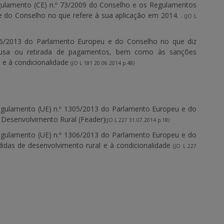
egulamento (CE) n.º 73/2009 do Conselho e os Regulamentos
e do Conselho no que refere à sua aplicação em 2014. .
(JO L
/2013 do Parlamento Europeu e do Conselho no que diz
ecusa ou retirada de pagamentos, bem como às sanções
l e à condicionalidade
(JO L 181 20.06.2014 p.48)
ulamento (UE) n.º 1305/2013 do Parlamento Europeu e do
e Desenvolvimento Rural (Feader)
(JO L 227 31.07.2014 p.18)
ulamento (UE) n.º 1306/2013 do Parlamento Europeu e do
didas de desenvolvimento rural e à condicionalidade
(JO L 227