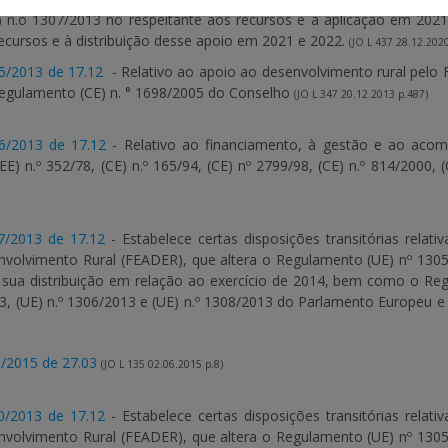
) n.o 1307/2013 no respeitante aos recursos e à aplicação em 20
recursos e à distribuição desse apoio em 2021 e 2022.
(JO L 437 28.12.2020
05/2013 de 17.12
- Relativo ao apoio ao desenvolvimento rural pelo
egulamento (CE) n. ° 1698/2005 do Conselho
(JO L 347 20.12.2013 p.487)
06/2013 de 17.12
- Relativo ao financiamento, à gestão e ao aco
E) n.º 352/78, (CE) n.º 165/94, (CE) nº 2799/98, (CE) n.º 814/2000, 
7/2013 de 17.12
- Estabelece certas disposições transitórias rela
nvolvimento Rural (FEADER), que altera o Regulamento (UE) nº 13
 sua distribuição em relação ao exercício de 2014, bem como o R
13, (UE) n.º 1306/2013 e (UE) n.º 1308/2013 do Parlamento Europeu 
/2015 de 27.03
(JO L 135 02.06.2015 p.8)
0/2013 de 17.12
- Estabelece certas disposições transitórias rela
nvolvimento Rural (FEADER), que altera o Regulamento (UE) nº 13