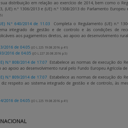
 sua distribuição em relação ao exercício de 2014, bem como o R
13, (UE) n.º 1306/2013 e (UE) n.º 1308/2013 do Parlamento Europeu 
5)
UE) N.º 640/2014 de 11.03
Completa o Regulamento (UE) n.º 1306
stema integrado de gestão e de controlo e às condições de r
aplicáveis aos pagamentos diretos, ao apoio ao desenvolvimento rura
3/2016 de 04.05
(JO L 225 19.08.2016 p.41)
93/2016 de 04.05
(JO L 227 20.08.2016 p.5)
E) N.º 808/2014 de 17.07
Estabelece as normas de execução do Reg
vo ao apoio ao desenvolvimento rural pelo Fundo Europeu Agrícola d
E) N.º 809/2014 de 17.07
Estabelece as normas de execução do Reg
diz respeito ao sistema integrado de gestão e de controlo, às me
4/2016 de 04.05
(JO L 225 19.08.2016 p.41)
 NACIONAL