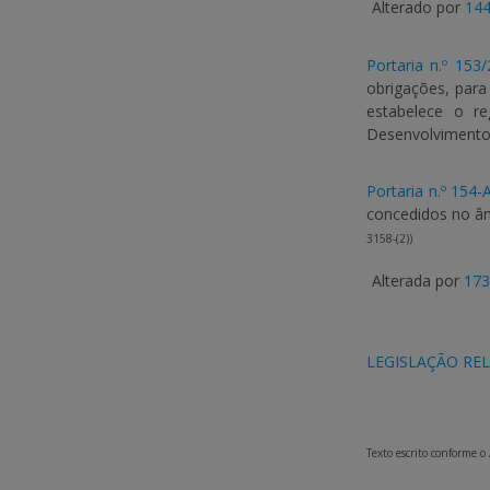
Alterado por
144
Portaria n.º 153
obrigações, para 
estabelece o re
Desenvolvimento 
Portaria n.º 154
concedidos no âm
3158-(2))
Alterada por
173
LEGISLAÇÃO RE
Texto escrito conforme o