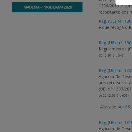
1306/2013 e (UE
MADEIRA - PRODERAM 2020
respeitante aos 
Reg. (UE) N.º 13
e que revoga o R
Reg (UE) n.º 13
Regulamentos (CE
20.12.2013 p.549)
Reg (UE) n.º 130
Agrícola de Dese
aos recursos e à
(UE) n.º 1307/20
de 20.12.2013 p.608)
Alterado por
851
Reg (UE) n.º 131
Agrícola de Dese