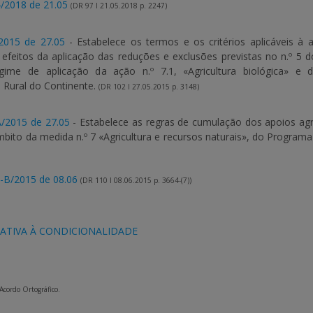
/2018 de 21.05
(DR 97 I 21.05.2018 p. 2247)
/2015 de 27.05
- Estabelece os termos e os critérios aplicáveis 
efeitos da aplicação das reduções e exclusões previstas no n.º 5 do
gime de aplicação da ação n.º 7.1, «Agricultura biológica» e
Rural do Continente.
(DR 102 I 27.05.2015 p. 3148)
-A/2015 de 27.05
- Estabelece as regras de cumulação dos apoios agr
bito da medida n.º 7 «Agricultura e recursos naturais», do Program
-B/2015 de 08.06
(DR 110 I 08.06.2015 p. 3664-(7))
LATIVA À CONDICIONALIDADE
 Acordo Ortográfico.