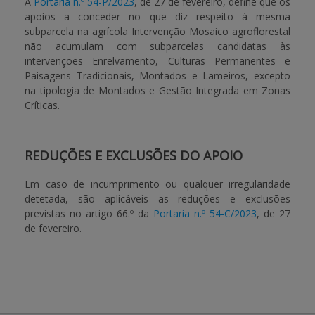
A
Portaria n.º 54-P/2023
, de 27 de fevereiro, define que os
apoios a conceder no que diz respeito à mesma
subparcela na agrícola Intervenção Mosaico agroflorestal
não acumulam com subparcelas candidatas às
intervenções Enrelvamento, Culturas Permanentes e
Paisagens Tradicionais, Montados e Lameiros, excepto
na tipologia de Montados e Gestão Integrada em Zonas
Críticas.
REDUÇÕES E EXCLUSÕES DO APOIO
Em caso de incumprimento ou qualquer irregularidade
detetada, são aplicáveis as reduções e exclusões
previstas no artigo 66.º da
Portaria n.º 54-C/2023
, de 27
de fevereiro.