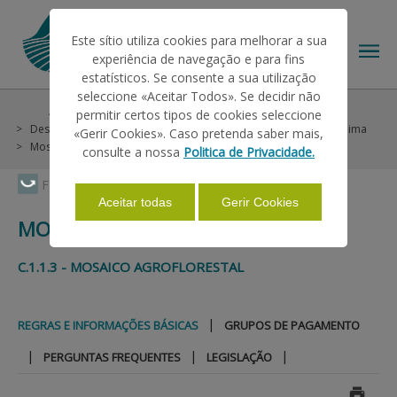
Este sítio utiliza cookies para melhorar a sua
experiência de navegação e para fins
estatísticos. Se consente a sua utilização
seleccione «Aceitar Todos». Se decidir não
Ajudas/Apoios
Ajudas no Pedido Único
permitir certos tipos de cookies seleccione
O IFAP
Desenvolvimento Rural
Continente
Agroambientais e Clima
«Gerir Cookies». Caso pretenda saber mais,
Mosaico Agroflorestal
Regras e Informações Básicas
consulte a nossa
Politica de Privacidade.
AJUDAS/APOIOS
Faça Swipe para ver o menu
Aceitar todas
Gerir Cookies
MOSAICO AGROFLORESTAL
INFORMAÇÕES
C.1.1.3 - MOSAICO AGROFLORESTAL
ESTATÍSTICAS
|
REGRAS E INFORMAÇÕES BÁSICAS
GRUPOS DE PAGAMENTO
|
|
|
PERGUNTAS FREQUENTES
LEGISLAÇÃO
PAGAMENTOS