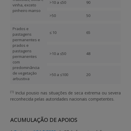
>10 a ≤50
90
vinha, exceto
pinheiro manso
>50
50
Prados e
≤ 10
65
pastagens
permanentes e
prados e
pastagens
>10 a ≤50
48
permanentes
com
predominância
de vegetação
>50 a ≤100
20
arbustiva
(1)
Inclui pousio nas situações de seca extrema ou severa
reconhecida pelas autoridades nacionais competentes.
ACUMULAÇÃO DE APOIOS