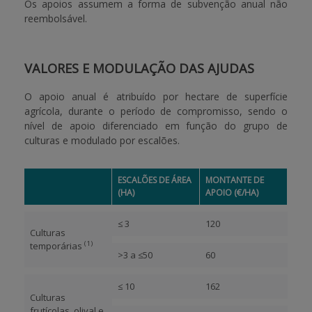
Os apoios assumem a forma de subvenção anual não
reembolsável.
VALORES E MODULAÇÃO DAS AJUDAS
O apoio anual é atribuído por hectare de superfície
agrícola, durante o período de compromisso, sendo o
nível de apoio diferenciado em função do grupo de
culturas e modulado por escalões.
ESCALÕES DE ÁREA
MONTANTE DE
(HA)
APOIO (€/HA)
≤ 3
120
Culturas
(1)
temporárias
>3 a ≤50
60
≤ 10
162
Culturas
frutícolas, olival e