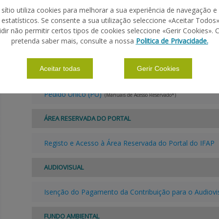
 sítio utiliza cookies para melhorar a sua experiência de navegação e
Comunicação de Transferências
s estatísticos. Se consente a sua utilização seleccione «Aceitar Todos»
(Alguns manuais são de Acesso
idir não permitir certos tipos de cookies seleccione «Gerir Cookies». 
pretenda saber mais, consulte a nossa
Politica de Privacidade.
Condicionalidade
(Alguns manuais são de Acesso Reservado*)
Intenção de Candidatura Animais
Aceitar todas
Gerir Cookies
(Manuais de Acesso Reservado
Pedido Único (PU)
(Manuais de Acesso Reservado*)
ÁREA RESERVADA DO PORTAL
Registo e Acesso à Área Reservada do Portal do IFAP
AUDIOVISUAL
Isenção do Pagamento da Contribuição para o Audiovi
FUNDO AMBIENTAL