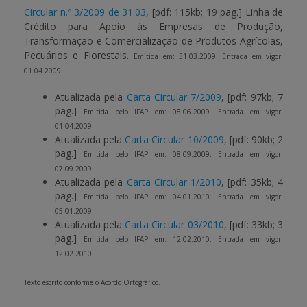
Circular n.º 3/2009 de 31.03
,
[pdf: 115kb; 19 pag.]
Linha de
Crédito para Apoio às Empresas de Produção,
Transformação e Comercialização de Produtos Agrícolas,
Pecuários e Florestais.
Emitida em: 31.03.2009. Entrada em vigor:
01.04.2009
Atualizada pela
Carta Circular 7/2009
,
[pdf: 97kb; 7
pag.]
Emitida pelo IFAP em: 08.06.2009. Entrada em vigor:
01.04.2009
Atualizada pela
Carta Circular 10/2009
,
[pdf: 90kb; 2
pag.]
Emitida pelo IFAP em: 08.09.2009. Entrada em vigor:
07.09.2009
Atualizada pela
Carta Circular 1/2010
,
[pdf: 35kb; 4
pag.]
Emitida pelo IFAP em: 04.01.2010. Entrada em vigor:
05.01.2009
Atualizada pela
Carta Circular 03/2010
,
[pdf: 33kb; 3
pag.]
Emitida pelo IFAP em: 12.02.2010. Entrada em vigor:
12.02.2010
Texto escrito conforme o Acordo Ortográfico.