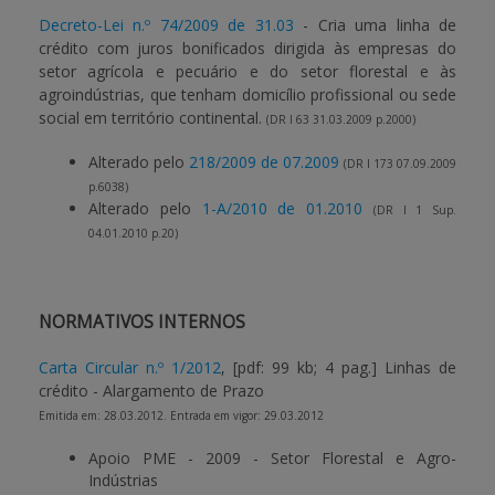
Decreto-Lei n.º 74/2009 de 31.03
- Cria uma linha de
crédito com juros bonificados dirigida às empresas do
setor agrícola e pecuário e do setor florestal e às
agroindústrias, que tenham domicílio profissional ou sede
social em território continental.
(DR I 63 31.03.2009 p.2000)
Alterado pelo
218/2009 de 07.2009
(DR I 173 07.09.2009
p.6038)
Alterado pelo
1-A/2010 de 01.2010
(DR I 1 Sup.
04.01.2010 p.20)
NORMATIVOS INTERNOS
Carta Circular n.º 1/2012
,
[pdf: 99 kb; 4 pag.]
Linhas de
crédito - Alargamento de Prazo
Emitida em: 28.03.2012. Entrada em vigor: 29.03.2012
Apoio PME - 2009 - Setor Florestal e Agro-
Indústrias