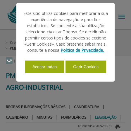
Este sítio utiliza cookies para melhorar a sua
experiência de navegação e para fins
estatísticos. Se consente a sua utilização
seleccione «Aceitar Todos». Se decidir não
Ajudas/Apoios
Outras Ajudas
Histórico
permitir certos tipos de cookies seleccione
O IFAP
Crédito e Seguros
Linhas Especiais
«Gerir Cookies». Caso pretenda saber mais,
PME 2009 - Sector Florestal e Agro-Industrial
Legislação
consulte a nossa
Politica de Privacidade.
AJUDAS/APOIOS
Faça Swipe para ver o menu
Aceitar todas
Gerir Cookies
PME 2009 - SECTOR FLORESTAL E
INFORMAÇÕES
AGRO-INDUSTRIAL
ESTATÍSTICAS
|
|
REGRAS E INFORMAÇÕES BÁSICAS
CANDIDATURA
|
|
|
|
CALENDÁRIO
MINUTAS
FORMULÁRIOS
LEGISLAÇÃO
PAGAMENTOS
Atualizado a 2024/10/31