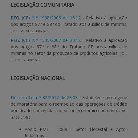
LEGISLAÇÃO COMUNITÁRIA
APOIO AO BENEFICIÁRIO
REG. (CE) N.º 1998/2006 de 15.12
- Relativo à aplicação
dos artigos 87º e 88º do Tratado aos auxílios de minimis.
(JO L 379 28.12.2006 p.05)
Entrar / Registar
REG. (CE) N.º 1535/2007 de 20.12
- Relativo à aplicação
dos artigos 87.° e 88.° do Tratado CE aos auxílios de
minimis no setor da produção de produtos agrícolas.
(JO L
337 21.12.2007 p.35)
LEGISLAÇÃO NACIONAL
Decreto-Lei n.º 82/2012 de 28.03
- Estabelece um regime
de moratória para o reembolso das operações de crédito
bonificado concedidas ao setor económico primário.
(DR I
n.º 63 p 1496):
Apoio PME - 2009 - Setor Florestal e Agro-
Indústrias