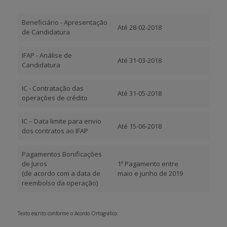
APOIO AO BENEFICIÁRIO
Beneficiário - Apresentação
Até 28-02-2018
de Candidatura
IFAP - Análise de
Entrar / Registar
Até 31-03-2018
Candidatura
IC - Contratação das
Até 31-05-2018
operações de crédito
IC – Data limite para envio
Até 15-06-2018
dos contratos ao IFAP
Pagamentos Bonificações
de Juros
1º Pagamento entre
(de acordo com a data de
maio e junho de 2019
reembolso da operação)
Texto escrito conforme o Acordo Ortográfico.