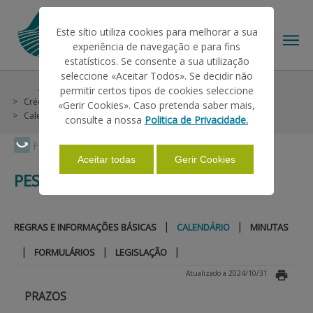
Este sítio utiliza cookies para melhorar a sua
experiência de navegação e para fins
estatísticos. Se consente a sua utilização
seleccione «Aceitar Todos». Se decidir não
Ajudas/Apoios
Outras Ajudas
Histórico
permitir certos tipos de cookies seleccione
O IFAP
Crédito e Seguros
Linhas Especiais
Pescas 2014
«Gerir Cookies». Caso pretenda saber mais,
Calendário
consulte a nossa
Politica de Privacidade.
AJUDAS/APOIOS
Faça Swipe para ver o menu
Aceitar todas
Gerir Cookies
PESCAS 2014
INFORMAÇÕES
|
|
REGRAS E INFORMAÇÕES BÁSICAS
CALENDÁRIO
MINUTAS
ESTATÍSTICAS
|
|
|
FORMULÁRIOS
LEGISLAÇÃO
Atualizado a 2024/10/31
PAGAMENTOS
PRAZOS