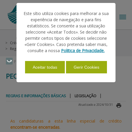
Este sítio utiliza cookies para melhorar a sua
experiência de navegação e para fins
estatísticos. Se consente a sua utilização
seleccione «Aceitar Todos». Se decidir não
Ajudas/Apoios
Outras Ajudas
Histórico
permitir certos tipos de cookies seleccione
O IFAP
Crédito e Seguros
Linhas Especiais
Pecuária 2008
«Gerir Cookies». Caso pretenda saber mais,
Regras e Informações Básicas
consulte a nossa
Politica de Privacidade.
AJUDAS/APOIOS
Faça Swipe para ver o menu
Aceitar todas
Gerir Cookies
PECUÁRIA 2008
INFORMAÇÕES
|
|
REGRAS E INFORMAÇÕES BÁSICAS
LEGISLAÇÃO
ESTATÍSTICAS
Atualizado a 2024/10/31
As candidaturas a esta linha especial de crédito
PAGAMENTOS
encontram-se encerradas
.