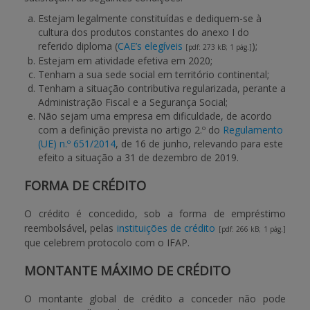
Estejam legalmente constituídas e dediquem-se à
cultura dos produtos constantes do anexo I do
referido diploma (
CAE’s elegíveis
);
[pdf: 273 kB; 1 pág.]
Estejam em atividade efetiva em 2020;
Tenham a sua sede social em território continental;
Tenham a situação contributiva regularizada, perante a
Administração Fiscal e a Segurança Social;
Não sejam uma empresa em dificuldade, de acordo
com a definição prevista no artigo 2.º do
Regulamento
(UE) n.º 651/2014
, de 16 de junho, relevando para este
efeito a situação a 31 de dezembro de 2019.
FORMA DE CRÉDITO
O crédito é concedido, sob a forma de empréstimo
reembolsável, pelas
instituições de crédito
[pdf: 266 kB; 1 pág.]
que celebrem protocolo com o IFAP.
MONTANTE MÁXIMO DE CRÉDITO
O montante global de crédito a conceder não pode