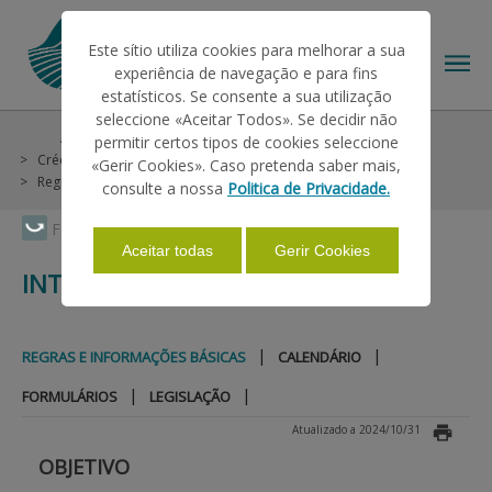
Este sítio utiliza cookies para melhorar a sua
experiência de navegação e para fins
estatísticos. Se consente a sua utilização
seleccione «Aceitar Todos». Se decidir não
Ajudas/Apoios
Outras Ajudas
Histórico
permitir certos tipos de cookies seleccione
O IFAP
Crédito e Seguros
Linhas Especiais
Intempéries 2020
«Gerir Cookies». Caso pretenda saber mais,
Regras e Informações Básicas
consulte a nossa
Politica de Privacidade.
AJUDAS/APOIOS
Faça Swipe para ver o menu
Aceitar todas
Gerir Cookies
INTEMPÉRIES 2020
INFORMAÇÕES
|
|
REGRAS E INFORMAÇÕES BÁSICAS
CALENDÁRIO
ESTATÍSTICAS
|
|
FORMULÁRIOS
LEGISLAÇÃO
Atualizado a 2024/10/31
PAGAMENTOS
OBJETIVO