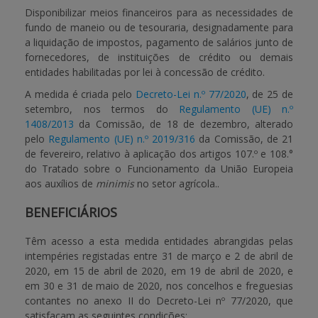
Disponibilizar meios financeiros para as necessidades de
fundo de maneio ou de tesouraria, designadamente para
APOIO AO BENEFICIÁRIO
a liquidação de impostos, pagamento de salários junto de
fornecedores, de instituições de crédito ou demais
entidades habilitadas por lei à concessão de crédito.
Entrar / Registar
A medida é criada pelo
Decreto-Lei n.º 77/2020
, de 25 de
setembro, nos termos do
Regulamento (UE) n.º
1408/2013
da Comissão, de 18 de dezembro, alterado
pelo
Regulamento (UE) n.º 2019/316
da Comissão, de 21
de fevereiro, relativo à aplicação dos artigos 107.º e 108.°
do Tratado sobre o Funcionamento da União Europeia
aos auxílios de
minimis
no setor agrícola..
BENEFICIÁRIOS
Têm acesso a esta medida entidades abrangidas pelas
intempéries registadas entre 31 de março e 2 de abril de
2020, em 15 de abril de 2020, em 19 de abril de 2020, e
em 30 e 31 de maio de 2020, nos concelhos e freguesias
contantes no anexo II do Decreto-Lei nº 77/2020, que
satisfaçam as seguintes condições: