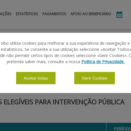
MAÇÕES
ESTATÍSTICAS
PAGAMENTOS
APOIO AO BENEFICIÁRIO
a
Calendário
 sítio utiliza cookies para melhorar a sua experiência de navegação e
s estatísticos. Se consente a sua utilização seleccione «Aceitar Todos»
idir não permitir certos tipos de cookies seleccione «Gerir Cookies». 
ÃO PÚBLICA
pretenda saber mais, consulte a nossa
Politica de Privacidade.
Aceitar todas
Gerir Cookies
|
|
|
|
ÕES BÁSICAS
CALENDÁRIO
MANUAIS
MINUTAS
FORMULÁR
ELEGÍVEIS PARA INTERVENÇÃO PÚBLICA
PERÍOD