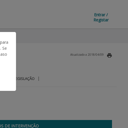
Entrar /
Registar
 para
. Se
Caso
Atualizado a 2018/04/09
|
|
IOS
LEGISLAÇÃO
OS DE INTERVENÇÃO