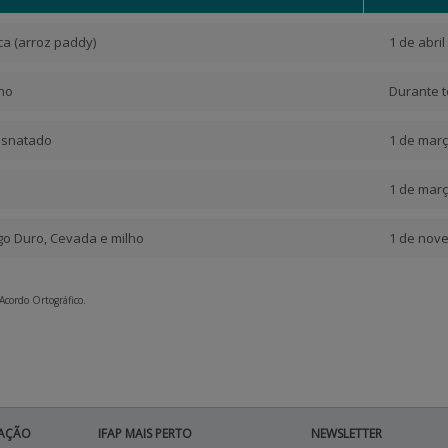
ca (arroz paddy)
1 de abril
no
Durante 
esnatado
1 de març
1 de març
igo Duro, Cevada e milho
1 de nov
 Acordo Ortográfico.
AÇÃO
IFAP MAIS PERTO
NEWSLETTER