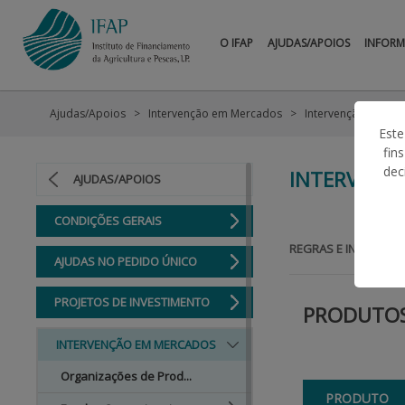
O IFAP
AJUDAS/APOIOS
INFOR
Ajudas/Apoios
Intervenção em Mercados
Intervenção Públic
Este
fin
dec
INTERVENÇ
AJUDAS/APOIOS
CONDIÇÕES GERAIS
REGRAS E INFORMAÇ
AJUDAS NO PEDIDO ÚNICO
PROJETOS DE INVESTIMENTO
PRODUTOS 
INTERVENÇÃO EM MERCADOS
Organizações de Prod...
PRODUTO