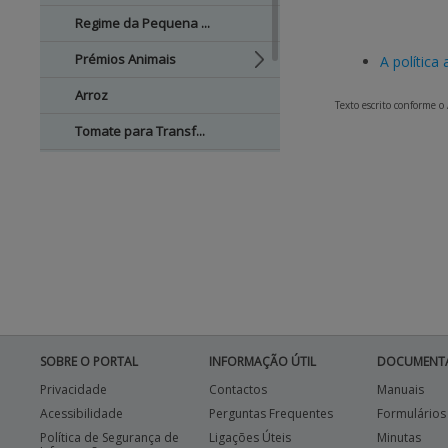
Regime da Pequena ...
Prémios Animais
A política
Arroz
Texto escrito conforme o
Tomate para Transf...
Algodão
Zonas Desfavorecidas
Medidas Agro e Sil...
SOBRE O PORTAL
INFORMAÇÃO ÚTIL
DOCUMENT
Privacidade
Contactos
Manuais
Acessibilidade
Perguntas Frequentes
Formulários
Política de Segurança de
Ligações Úteis
Minutas