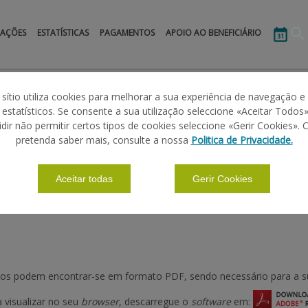
MAÇÕES
ESTATÍSTICAS
PAGAMENTOS
APOIO AO BENEFICIÁRIO
 2014-2022
Greening
FAQ
 sítio utiliza cookies para melhorar a sua experiência de navegação e
s estatísticos. Se consente a sua utilização seleccione «Aceitar Todos»
idir não permitir certos tipos de cookies seleccione «Gerir Cookies». 
pretenda saber mais, consulte a nossa
Politica de Privacidade.
Aceitar todas
Gerir Cookies
|
|
ÕES BÁSICAS
PRADOS E PASTAGENS PERMANENTES
CALENDÁRIO
s podem encontrar-se em formato PDF, sendo necessário para a sua
 visualizar no seu
browser
, descarregue o
software
em: