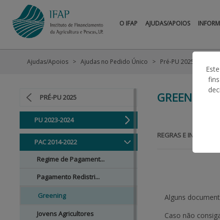
O IFAP
AJUDAS/APOIOS
INFOR
Ajudas/Apoios
Ajudas no Pedido Único
Pré-PU 2025
PAC
Este
fin
dec
GREENING
PRÉ-PU 2025
PU 2023-2024
REGRAS E INFORMAÇ
PAC 2014-2022
Regime de Pagament...
Pagamento Redistri...
Greening
Alguns documento
Jovens Agricultores
Caso não consiga