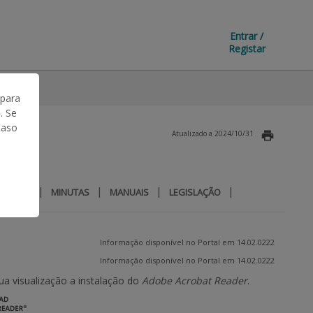
Entrar /
Registar
 para
. Se
Caso
Atualizado a 2024/10/31
|
|
|
|
|
FAQ
MINUTAS
MANUAIS
LEGISLAÇÃO
Informação disponível no Portal em 14.02.0222
Informação disponível no Portal em 14.02.0222
 visualização a instalação do
Adobe Acrobat Reader
.