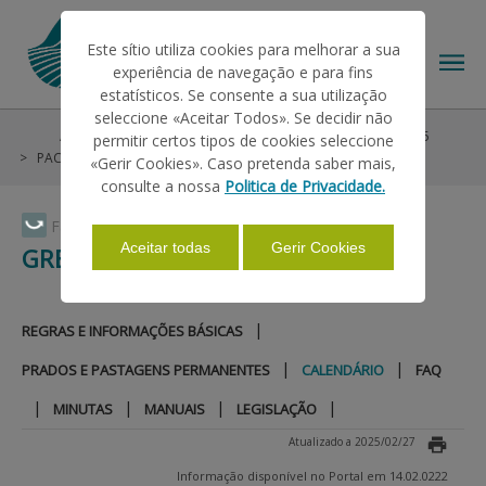
Este sítio utiliza cookies para melhorar a sua
experiência de navegação e para fins
estatísticos. Se consente a sua utilização
seleccione «Aceitar Todos». Se decidir não
Ajudas/Apoios
Ajudas no Pedido Único
Pré-PU 2025
permitir certos tipos de cookies seleccione
O IFAP
PAC 2014-2022
Greening
Calendário
«Gerir Cookies». Caso pretenda saber mais,
consulte a nossa
Politica de Privacidade.
AJUDAS/APOIOS
Faça Swipe para ver o menu
Aceitar todas
Gerir Cookies
GREENING
INFORMAÇÕES
|
REGRAS E INFORMAÇÕES BÁSICAS
|
|
PRADOS E PASTAGENS PERMANENTES
CALENDÁRIO
FAQ
ESTATÍSTICAS
|
|
|
|
MINUTAS
MANUAIS
LEGISLAÇÃO
Atualizado a 2025/02/27
PAGAMENTOS
Informação disponível no Portal em 14.02.0222