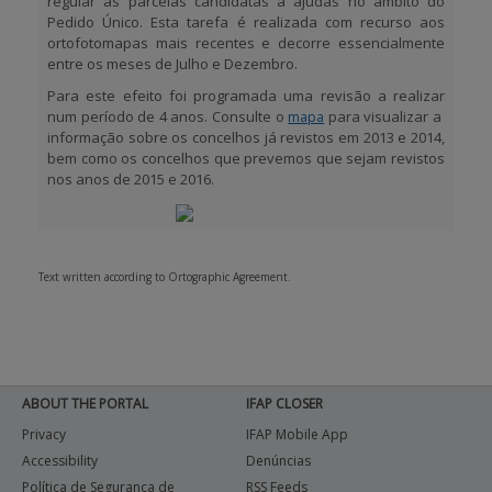
regular às parcelas candidatas a ajudas no âmbito do
Pedido Único. Esta tarefa é realizada com recurso aos
ortofotomapas mais recentes e decorre essencialmente
entre os meses de Julho e Dezembro.
Para este efeito foi programada uma revisão a realizar
num período de 4 anos. Consulte o
para visualizar a
mapa
informação sobre os concelhos já revistos em 2013 e 2014,
bem como os concelhos que prevemos que sejam revistos
nos anos de 2015 e 2016.
Text written according to Ortographic Agreement.
ABOUT THE PORTAL
IFAP CLOSER
Privacy
IFAP Mobile App
Accessibility
Denúncias
Política de Segurança de
RSS Feeds