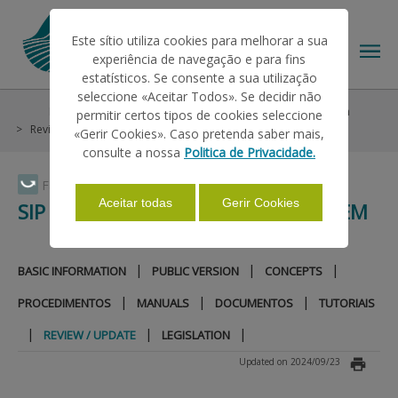
Este sítio utiliza cookies para melhorar a sua
experiência de navegação e para fins
estatísticos. Se consente a sua utilização
seleccione «Aceitar Todos». Se decidir não
Informations
Parcel
SIP - Parcel Identification System
permitir certos tipos de cookies seleccione
THE IFAP
Review / update
«Gerir Cookies». Caso pretenda saber mais,
consulte a nossa
Politica de Privacidade.
HELP/SUPPORT
Faça Swipe para ver o menu
Aceitar todas
Gerir Cookies
SIP - PARCEL IDENTIFICATION SYSTEM
INFORMATIONS
|
|
|
BASIC INFORMATION
PUBLIC VERSION
CONCEPTS
|
|
|
PROCEDIMENTOS
MANUALS
DOCUMENTOS
TUTORIAIS
STATISTICS
|
|
|
REVIEW / UPDATE
LEGISLATION
Updated on 2024/09/23
PAYMENTS