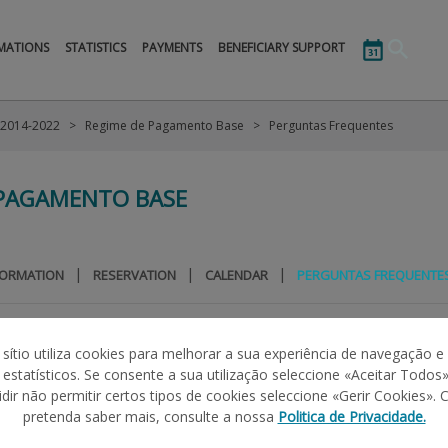
MATIONS
STATISTICS
PAYMENTS
BENEFICIARY SUPPORT
 2014-2022
Regime de Pagamento Base
Perguntas Frequentes
 PAGAMENTO BASE
|
|
|
FORMATION
RESERVATION
CALENDAR
PERGUNTAS FREQUENTE
 sítio utiliza cookies para melhorar a sua experiência de navegação e
s estatísticos. Se consente a sua utilização seleccione «Aceitar Todos»
/2022
, de 2 de fevereiro, que altera a
Portaria n.º 57/2015
, introdu
idir não permitir certos tipos de cookies seleccione «Gerir Cookies». 
pretenda saber mais, consulte a nossa
Politica de Privacidade.
022, podem solicitar a atribuição de Direitos ao Pagamento prov