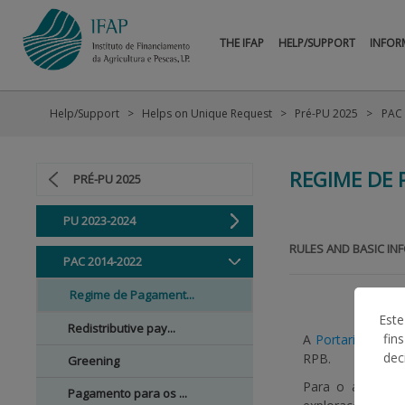
THE IFAP
HELP/SUPPORT
INFOR
Help/Support
Helps on Unique Request
Pré-PU 2025
PAC
REGIME DE
PRÉ-PU 2025
PU 2023-2024
RULES AND BASIC IN
PAC 2014-2022
Regime de Pagament...
Este
Redistributive pay...
fin
A
Portaria n.º 74
dec
RPB.
Greening
Para o ano de 2
Pagamento para os ...