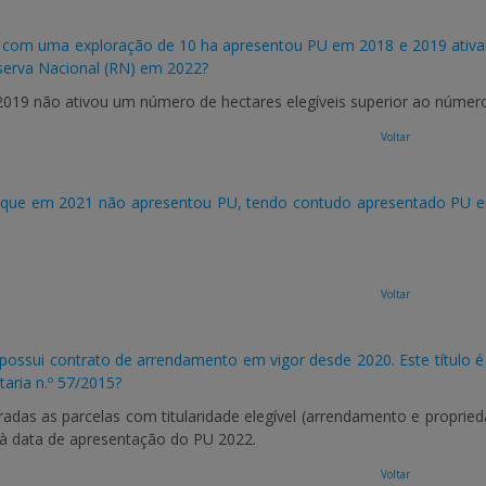
 com uma exploração de 10 ha apresentou PU em 2018 e 2019 ativand
serva Nacional (RN) em 2022?
019 não ativou um número de hectares elegíveis superior ao número 
Voltar
que em 2021 não apresentou PU, tendo contudo apresentado PU em
Voltar
ossui contrato de arrendamento em vigor desde 2020. Este título é v
taria n.º 57/2015?
radas as parcelas com titularidade elegível (arrendamento e propri
 à data de apresentação do PU 2022.
Voltar