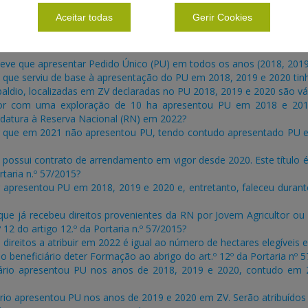
colas estejam localizadas em zona vulnerável (ZV), de acordo com a 
2020
, de 24 de dezembro.
Aceitar todas
Gerir Cookies
 teve que apresentar Pedido Único (PU) em todos os anos (2018, 20
 que serviu de base à apresentação do PU em 2018, 2019 e 2020 tinh
baldio, localizadas em ZV declaradas no PU 2018, 2019 e 2020 são v
or com uma exploração de 10 ha apresentou PU em 2018 e 2019 
idatura à Reserva Nacional (RN) em 2022?
 que em 2021 não apresentou PU, tendo contudo apresentado PU em
possui contrato de arrendamento em vigor desde 2020. Este título é 
rtaria n.º 57/2015?
apresentou PU em 2018, 2019 e 2020 e, entretanto, faleceu duran
que já recebeu direitos provenientes da RN por Jovem Agricultor ou In
 12 do artigo 12.º da Portaria n.º 57/2015?
direitos a atribuir em 2022 é igual ao número de hectares elegíveis
o beneficiário deter Formação ao abrigo do art.º 12º da Portaria nº 
ário apresentou PU nos anos de 2018, 2019 e 2020, contudo em 20
rio apresentou PU nos anos de 2019 e 2020 em ZV. Serão atribuídos