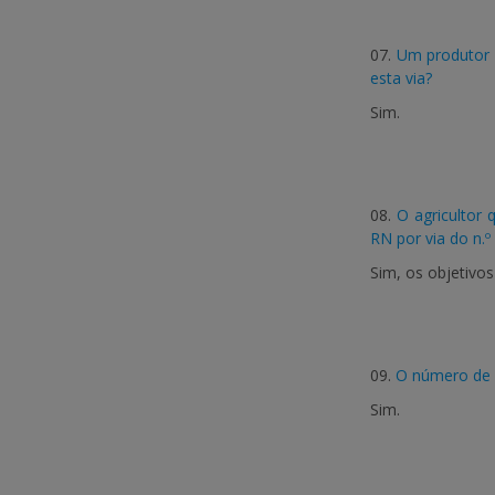
07.
Um produtor 
esta via?
Sim.
08.
O agricultor 
RN por via do n.º
Sim, os objetivos
09.
O número de d
Sim.