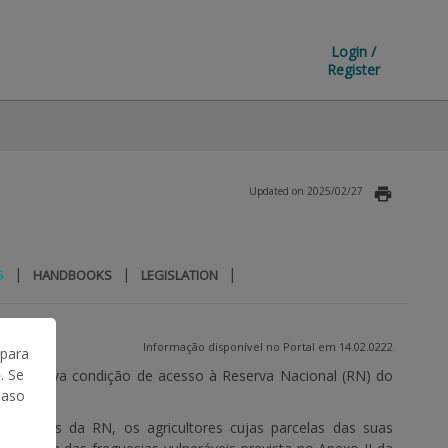
Login /
Register
Updated on 2025/02/27
|
|
|
S
HANDBOOKS
LEGISLATION
Informação disponível no Portal em 14.02.0222
 para
. Se
z uma nova condição de acesso à Reserva Nacional (RN) do
Caso
enientes da RN, os agricultores cujas parcelas das suas