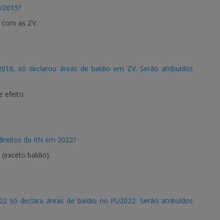
7/2015?
s com as ZV.
18, só declarou áreas de baldio em ZV. Serão atribuídos
 efeito.
direitos da RN em 2022?
exceto baldio).
 só declara áreas de baldio no PU2022. Serão atribuídos