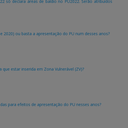
2 só declara áreas de baldio no PU2022. Serão atribuídos
9 e 2020) ou basta a apresentação do PU num desses anos?
 que estar inserida em Zona Vulnerável (ZV)?
lidas para efeitos de apresentação do PU nesses anos?