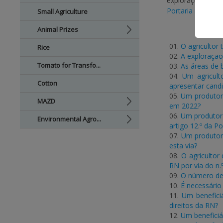
explorações agrí
Portaria n.º 301/
Small Agriculture
Animal Prizes
01.
O agricultor
Rice
02.
A exploração
Tomato for Transfo...
03.
As áreas de 
04.
Um agricult
Cotton
apresentar cand
05.
Um produtor
MAZD
em 2022?
06.
Um produtor 
Environmental Agro...
artigo 12.º da Po
07.
Um produtor 
esta via?
08.
O agricultor 
RN por via do n.º
09.
O número de 
10.
É necessário 
11.
Um benefici
direitos da RN?
12.
Um beneficiá