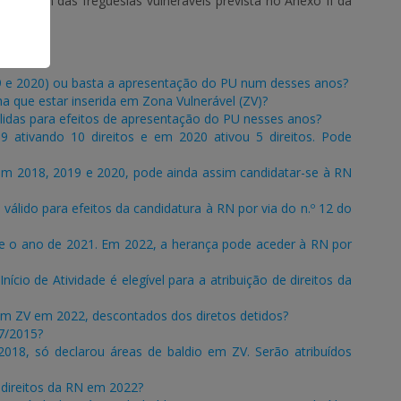
listagem das freguesias vulneráveis prevista no Anexo II da
19 e 2020) ou basta a apresentação do PU num desses anos?
a que estar inserida em Zona Vulnerável (ZV)?
álidas para efeitos de apresentação do PU nesses anos?
ativando 10 direitos e em 2020 ativou 5 direitos. Pode
 2018, 2019 e 2020, pode ainda assim candidatar-se à RN
válido para efeitos da candidatura à RN por via do n.º 12 do
te o ano de 2021. Em 2022, a herança pode aceder à RN por
ício de Atividade é elegível para a atribuição de direitos da
 em ZV em 2022, descontados dos diretos detidos?
57/2015?
18, só declarou áreas de baldio em ZV. Serão atribuídos
 direitos da RN em 2022?