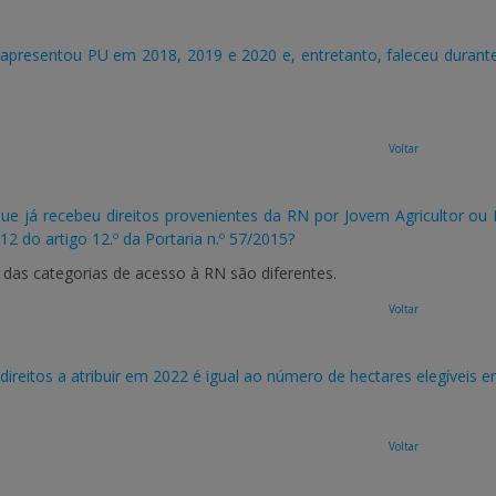
apresentou PU em 2018, 2019 e 2020 e, entretanto, faleceu durant
Voltar
que já recebeu direitos provenientes da RN por Jovem Agricultor ou In
 12 do artigo 12.º da Portaria n.º 57/2015?
 das categorias de acesso à RN são diferentes.
Voltar
ireitos a atribuir em 2022 é igual ao número de hectares elegíveis
Voltar