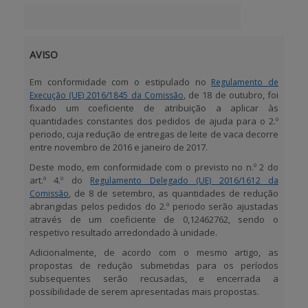
BENEFICIARY SUPPORT
AVISO
Login / Register
Em conformidade com o estipulado no
Regulamento de
, de 18 de outubro, foi
Execução (UE) 2016/1845 da Comissão
fixado um coeficiente de atribuição a aplicar às
quantidades constantes dos pedidos de ajuda para o 2.º
periodo, cuja redução de entregas de leite de vaca decorre
entre novembro de 2016 e janeiro de 2017.
Deste modo, em conformidade com o previsto no n.º 2 do
art.º 4.º do
Regulamento Delegado (UE) 2016/1612 da
, de 8 de setembro, as quantidades de redução
Comissão
abrangidas pelos pedidos do 2.º periodo serão ajustadas
através de um coeficiente de
0,12462762
, sendo o
respetivo resultado arredondado à unidade.
Adicionalmente, de acordo com o mesmo artigo,
as
propostas de redução submetidas para os períodos
subsequentes serão recusadas, e encerrada a
possibilidade de serem apresentadas mais propostas.