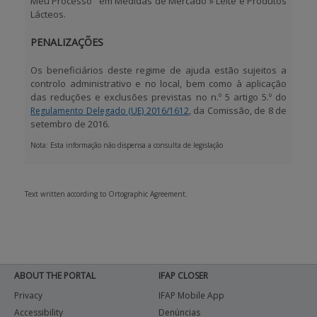
Meu Processo"
em
Medidas de Mercado » Leite e Produtos
Lácteos.
PENALIZAÇÕES
Os beneficiários deste regime de ajuda estão sujeitos a
controlo administrativo e no local, bem como à aplicação
das reduções e exclusões previstas no n.º 5 artigo 5.º do
, da Comissão, de 8 de
Regulamento Delegado (UE) 2016/1612
setembro de 2016.
Nota:
Esta informação não dispensa a consulta de legislação
Text written according to Ortographic Agreement.
ABOUT THE PORTAL
IFAP CLOSER
Privacy
IFAP Mobile App
Accessibility
Denúncias