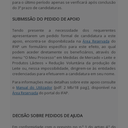
para o último período apenas se verificará após conclusão
do 3º prazo de candidaturas.
SUBMISSÃO DO PEDIDO DE APOIO
Tendo presente a necessidade dos requerentes
apresentarem um pedido formal de candidatura a este
apoio, encontra-se disponibilizada na
do
Área Reservada
IFAP um formulário específico para este efeito, ao qual
podem aceder diretamente os beneficiários, através do
menu
"O Meu Processo"
em
Medidas de Mercado » Leite e
Produtos Lácteos » Redução Voluntária da produção de
Leite
ou, nessa impossibilidade, dirigirem-se às entidades
credenciadas para efetuarem a candidatura em seu nome.
Para informações mais detalhas sobre este apoio consulte
o
[pdf: 2 Mb/18 pag.]
, disponível na
Manual do Utilizador
do portal do IFAP.
Área Reservada
DECISÃO SOBRE PEDIDOS DE AJUDA
Em conformidade com o previsto no n.º 1 do artigo 4.º do