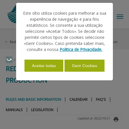
Este sítio utiliza cookies para melhorar a sua
experiência de navegação e para fins
estatísticos. Se consente a sua utilização
seleccione «Aceitar Todos». Se decidir não
Help/Support
Market Interventions
Milk Production
permitir certos tipos de cookies seleccione
THE IFAP
Reduction of Cow Milk Production
Rules and Basic Information
«Gerir Cookies». Caso pretenda saber mais,
consulte a nossa
Politica de Privacidade.
HELP/SUPPORT
Faça Swipe para ver o menu
Aceitar todas
Gerir Cookies
REDUCTION OF COW MILK
PRODUCTION
INFORMATIONS
|
|
|
RULES AND BASIC INFORMATION
CALENDAR
FAQ'S
STATISTICS
|
|
MANUALS
LEGISLATION
Updated on 2022/10/21
PAYMENTS