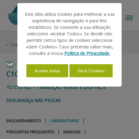
Este sítio utiliza cookies para melhorar a sua
experiência de navegação e para fins
estatísticos. Se consente a sua utilização
seleccione «Aceitar Todos». Se decidir não
Help/Support
Plano de Recuperação e Resiliência
permitir certos tipos de cookies seleccione
THE IFAP
C10 - Mar
Candidaturas
«Gerir Cookies». Caso pretenda saber mais,
consulte a nossa
Politica de Privacidade.
HELP/SUPPORT
Faça Swipe para ver o menu
Aceitar todas
Gerir Cookies
C10 - MAR
INFORMATIONS
TC-C10-I02 – TRANSIÇÃO VERDE E DIGITAL E
SEGURANÇA NAS PESCAS
STATISTICS
|
|
ENQUADRAMENTO
CANDIDATURAS
PAYMENTS
|
|
PERGUNTAS FREQUENTES
MANUAIS