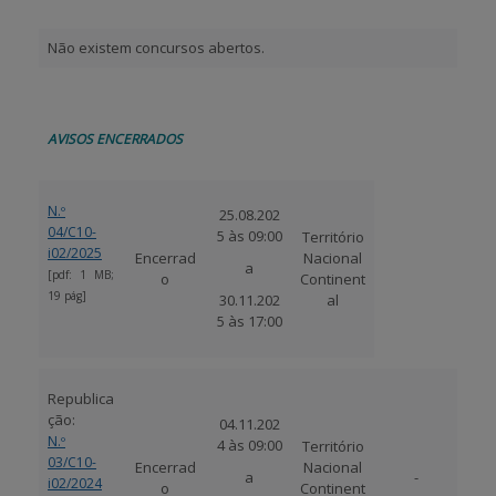
Não existem concursos abertos.
AVISOS ENCERRADOS
N.º
25.08.202
04/C10-
5 às 09:00
Território
i02/2025
Encerrad
Nacional
a
[pdf: 1 MB;
o
Continent
19 pág]
30.11.202
al
5 às 17:00
Republica
ção:
04.11.202
N.º
4 às 09:00
Território
03/C10-
Encerrad
Nacional
a
-
i02/2024
o
Continent