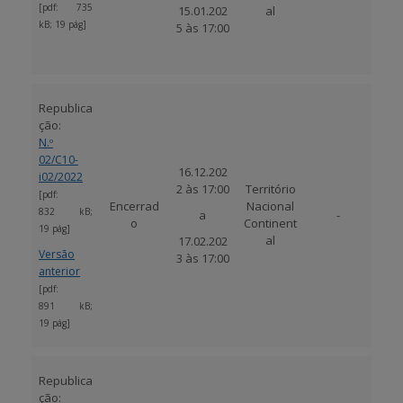
[pdf: 735
15.01.202
al
kB; 19 pág]
5 às 17:00
Republica
ção:
N.º
02/C10-
16.12.202
i02/2022
2 às 17:00
Território
[pdf:
Encerrad
Nacional
832 kB;
a
-
o
Continent
19 pág]
al
17.02.202
Versão
3 às 17:00
anterior
[pdf:
891 kB;
19 pág]
Republica
ção: