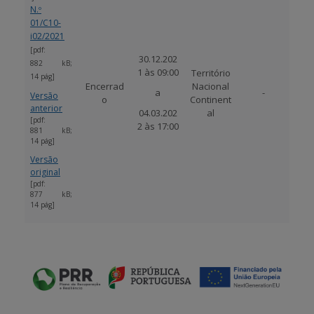
N.º
01/C10-
i02/2021
[pdf:
30.12.202
882 kB;
1 às 09:00
Território
14 pág]
Encerrad
Nacional
a
-
Versão
o
Continent
anterior
04.03.202
al
[pdf:
2 às 17:00
881 kB;
14 pág]
Versão
original
[pdf:
877 kB;
14 pág]