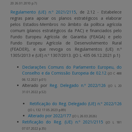
20 26.01.2010 p.7)
Regulamento (UE) n.º 2021/2115
, de 2.12 - Estabelece
regras para apoiar os planos estratégicos a elaborar
pelos Estados-Membros no âmbito da política agrícola
comum (planos estratégicos da PAC) e financiados pelo
Fundo Europeu Agrícola de Garantia (FEAGA) e pelo
Fundo Europeu Agrícola de Desenvolvimento Rural
(FEADER), e que revoga os Regulamentos (UE) n.º
1305/2013 e (UE) n.º 1307/2013.
(JO L 435 06.12.2021 p.1)
Declarações Comuns do Parlamento Europeu, do
Conselho e da Comissão Europeia de 02.12
(JO C 488
06.12.2021 p.01)
Alterado por
Reg. Delegado n.º 2022/126
(JO L 20
31.01.2022 p.52)
Retificação do Reg. Delegado (UE) n.º 2022/126
(JO L 132 17.05.2023 p.89)
Alterado por 2022/177
(JO L 26.03.2026)
Retificação do Reg. (UE) n.º 2021/2115
(JO L 181
07.07.2022 p.35)