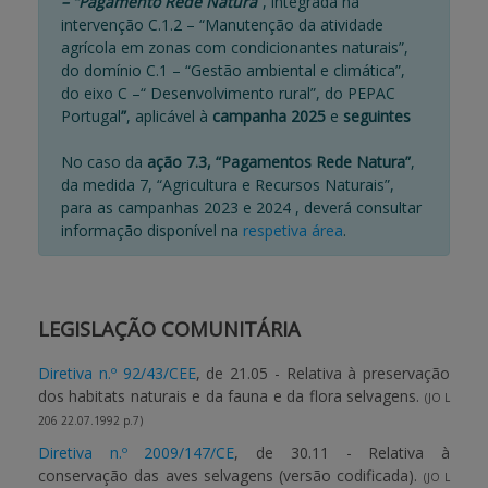
– “Pagamento Rede Natura
”, integrada na
intervenção C.1.2 – “Manutenção da atividade
BENEFICIARY SUPPORT
agrícola em zonas com condicionantes naturais”,
do domínio C.1 – “Gestão ambiental e climática”,
do eixo C –“ Desenvolvimento rural”, do PEPAC
Portugal
”
, aplicável à
campanha 2025
e
seguintes
Login / Register
No caso da
ação 7.3, “Pagamentos Rede Natura”
,
da medida 7, “Agricultura e Recursos Naturais”,
para as campanhas 2023 e 2024 , deverá consultar
informação disponível na
respetiva área
.
LEGISLAÇÃO COMUNITÁRIA
Diretiva n.º 92/43/CEE
, de 21.05 - Relativa à preservação
dos habitats naturais e da fauna e da flora selvagens.
(JO L
206 22.07.1992 p.7)
Diretiva n.º 2009/147/CE
, de 30.11 - Relativa à
conservação das aves selvagens (versão codificada).
(JO L