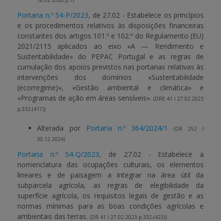
18.02.2026 p.1)
Portaria n.º 54-P/2023
, de 27.02 - Estabelece os princípios
e os procedimentos relativos às disposições financeiras
constantes dos artigos 101.º e 102.º do Regulamento (EU)
2021/2115 aplicados ao eixo «A — Rendimento e
Sustentabilidade» do PEPAC Portugal e as regras de
cumulação dos apoios previstos nas portarias relativas às
intervenções dos domínios «Sustentabilidade
(ecorregime)», «Gestão ambiental e climática» e
«Programas de ação em áreas sensíveis».
(DRE 41 I 27.02.2023
p.332-(417))
Alterada por
Portaria n.º 364/2024/1
(DR 252 I
30.12.2024)
Portaria n.º 54-Q/2023
, de 27.02 - Estabelece a
nomenclatura das ocupações culturais, os elementos
lineares e de paisagem a integrar na área útil da
subparcela agrícola, as regras de elegibilidade da
superfície agrícola, os requisitos legais de gestão e as
normas mínimas para as boas condições agrícolas e
ambientais das terras.
(DR 41 I 27.02.2023 p.332-(423))