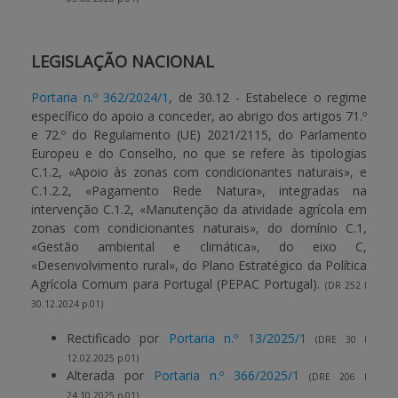
LEGISLAÇÃO NACIONAL
Portaria n.º 362/2024/1
, de 30.12 - Estabelece o regime
específico do apoio a conceder, ao abrigo dos artigos 71.º
e 72.º do Regulamento (UE) 2021/2115, do Parlamento
Europeu e do Conselho, no que se refere às tipologias
C.1.2, «Apoio às zonas com condicionantes naturais», e
C.1.2.2, «Pagamento Rede Natura», integradas na
intervenção C.1.2, «Manutenção da atividade agrícola em
zonas com condicionantes naturais», do domínio C.1,
«Gestão ambiental e climática», do eixo C,
«Desenvolvimento rural», do Plano Estratégico da Política
Agrícola Comum para Portugal (PEPAC Portugal).
(DR 252 I
30.12.2024 p.01)
Rectificado por
Portaria n.º 13/2025/1
(DRE 30 I
12.02.2025 p.01)
Alterada por
Portaria n.º 366/2025/1
(DRE 206 I
24.10.2025 p.01)