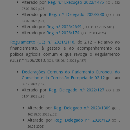
Alterado por
Reg. n.º Execução 2022/1475
(JO L 232
07.09.2022 p.08)
Alterado por
Reg. n.º Delegado 2023/330
(JO L 44
14.02.2023 p.01)
Alterado por
Reg. n.º 2025/2649
(JO L 31.12.2025 p.01)
Alterado por
Reg. n.º 2026/174
(JO L 26.03.2026)
Regulamento (UE) n.º 2021/2116
, de 2.12 - Relativo ao
financiamento, à gestão e ao acompanhamento da
política agrícola comum e que revoga o Regulamento
(UE) n.º 1306/2013.
(JO L 435 06.12.2021 p.187)
Declarações Comuns do Parlamento Europeu, do
Conselho e da Comissão Europeia de 02.12
(JO C 488
06.12.2021 p.02)
Alterado por
Reg. Delegado n.º 2022/127
(JO L 20
31.01.2022 p.95)
Alterado por
Reg. Delegado n.º 2023/1309
(JO L
162 28.06.2023 p.03)
Alterado por
Reg. Delegado n.º 2026/129
(JO L
26.03.2026)