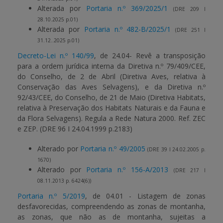
Alterada por
Portaria n.º 369/2025/1
(DRE 209 I
28.10.2025 p.01)
Alterada por
Portaria n.º 482-B/2025/1
(DRE 251 I
31.12..2025 p.01)
Decreto-Lei n.º 140/99
, de 24.04- Revê a transposição
para a ordem jurídica interna da Diretiva n.º 79/409/CEE,
do Conselho, de 2 de Abril (Diretiva Aves, relativa à
Conservação das Aves Selvagens), e da Diretiva n.º
92/43/CEE, do Conselho, de 21 de Maio (Diretiva Habitats,
relativa à Preservação dos Habitats Naturais e da Fauna e
da Flora Selvagens). Regula a Rede Natura 2000. Ref. ZEC
e ZEP. (DRE 96 I 24.04.1999 p.2183)
Alterado por
Portaria n.º 49/2005
(DRE 39 I 24.02.2005 p.
1670)
Alterado por
Portaria n.º 156-A/2013
(DRE 217 I
08.11.2013 p. 6424(6))
Portaria n.º 5/2019
, de 04.01 - Listagem de zonas
desfavorecidas, compreendendo as zonas de montanha,
as zonas, que não as de montanha, sujeitas a