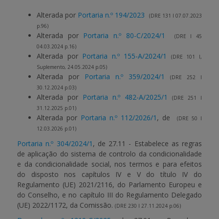
Alterada por
Portaria n.º 194/2023
(DRE 131 I 07.07.2023
p.96)
Alterada por
Portaria n.º 80-C/2024/1
(DRE I 45
04.03.2024 p.16)
Alterada por
Portaria n.º 155-A/2024/1
(DRE 101 I,
Suplemento, 24.05.2024 p.05)
Alterada por
Portaria n.º 359/2024/1
(DRE 252 I
30.12.2024 p.03)
Alterada por
Portaria n.º 482-A/2025/1
(DRE 251 I
31.12.2025 p.01)
Alterada por
Portaria n.º 112/2026/1
, de
(DRE 50 I
12.03.2026 p.01)
Portaria n.º 304/2024/1
, de 27.11 - Estabelece as regras
de aplicação do sistema de controlo da condicionalidade
e da condicionalidade social, nos termos e para efeitos
do disposto nos capítulos IV e V do título IV do
Regulamento (UE) 2021/2116, do Parlamento Europeu e
do Conselho, e no capítulo III do Regulamento Delegado
(UE) 2022/1172, da Comissão.
(DRE 230 I 27.11.2024 p.06)