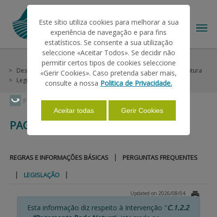
Este sítio utiliza cookies para melhorar a sua
experiência de navegação e para fins
estatísticos. Se consente a sua utilização
seleccione «Aceitar Todos». Se decidir não
Help/Support
Helps on Unique Request
permitir certos tipos de cookies seleccione
THE IFAP
Desenvolvimento Rural
Continente
Pagamento Rede Natura
«Gerir Cookies». Caso pretenda saber mais,
Legislação
consulte a nossa
Politica de Privacidade.
HELP/SUPPORT
Faça Swipe para ver o menu
Aceitar todas
Gerir Cookies
PAGAMENTO REDE NATURA
INFORMATIONS
|
REGRAS E INFORMAÇÕES BÁSICAS
PERGUNTAS FREQUENTES
STATISTICS
|
|
LEGISLAÇÃO
Updated on 2026/08/04
PAYMENTS
Esta informação diz respeito à Intervenção "
C.1.2.2