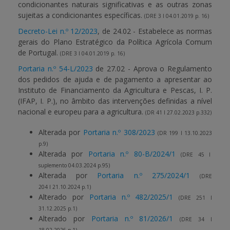
condicionantes naturais significativas e as outras zonas
sujeitas a condicionantes específicas.
(DRE 3 I 04.01.2019 p. 16)
Decreto-Lei n.º 12/2023
, de 24.02 - Estabelece as normas
gerais do Plano Estratégico da Política Agrícola Comum
de Portugal.
(DRE 3 I 04.01.2019 p. 16)
Portaria n.º 54-L/2023
de 27.02 - Aprova o Regulamento
dos pedidos de ajuda e de pagamento a apresentar ao
Instituto de Financiamento da Agricultura e Pescas, I. P.
(IFAP, I. P.), no âmbito das intervenções definidas a nível
nacional e europeu para a agricultura.
(DR 41 I 27.02.2023 p.332)
Alterada por
Portaria n.º 308/2023
(DR 199 I 13.10.2023
p.9)
Alterada por
Portaria n.º 80-B/2024/1
(DRE 45 I
suplemento 04.03.2024 p.95)
Alterada por
Portaria n.º 275/2024/1
(DRE
204 I 21.10.2024 p.1)
Alterado por
Portaria n.º 482/2025/1
(DRE 251 I
31.12.2025 p.1)
Alterado por
Portaria n.º 81/2026/1
(DRE 34 I