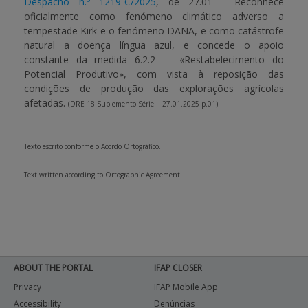
Despacho n.º 1219-C/2025
, de 27.01 - Reconhece
oficialmente como fenómeno climático adverso a
tempestade Kirk e o fenómeno DANA, e como catástrofe
natural a doença língua azul, e concede o apoio
constante da medida 6.2.2 ― «Restabelecimento do
Potencial Produtivo», com vista à reposição das
condições de produção das explorações agrícolas
afetadas.
(DRE 18 Suplemento Série II 27.01.2025 p.01)
Texto escrito conforme o Acordo Ortográfico.
Text written according to Ortographic Agreement.
ABOUT THE PORTAL
IFAP CLOSER
Privacy
IFAP Mobile App
Accessibility
Denúncias