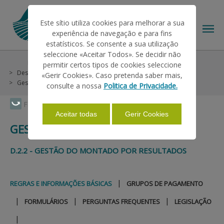
Este sítio utiliza cookies para melhorar a sua
experiência de navegação e para fins
estatísticos. Se consente a sua utilização
seleccione «Aceitar Todos». Se decidir não
Help/Support
Helps on Unique Request
permitir certos tipos de cookies seleccione
THE IFAP
Desenvolvimento Rural
Continente
Áreas Sensíveis
«Gerir Cookies». Caso pretenda saber mais,
Gestão do Montado
Regras e Informações Básicas
consulte a nossa
Politica de Privacidade.
HELP/SUPPORT
Faça Swipe para ver o menu
Aceitar todas
Gerir Cookies
GESTÃO DO MONTADO
INFORMATIONS
D.2.2 - GESTÃO DO MONTADO POR RESULTADOS
STATISTICS
|
REGRAS E INFORMAÇÕES BÁSICAS
GRUPOS DE PAGAMENTO
|
|
|
FORMULÁRIOS
PERGUNTAS FREQUENTES
LEGISLAÇÃO
PAYMENTS
|