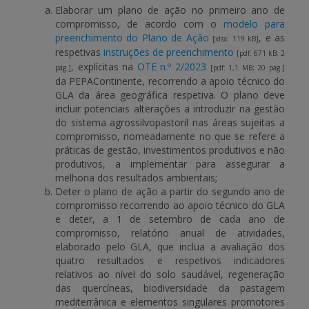
Elaborar um plano de ação no primeiro ano de
compromisso, de acordo com o
modelo para
preenchimento do Plano de Ação
, e as
[xlsx: 119 kB]
respetivas
instruções de preenchimento
[pdf: 671 kB; 2
, explícitas na
OTE n.º 2/2023
pág.]
[pdf: 1,1 MB; 20 pág.]
da PEPAContinente, recorrendo a apoio técnico do
GLA da área geográfica respetiva. O plano deve
incluir potenciais alterações a introduzir na gestão
do sistema agrossilvopastoril nas áreas sujeitas a
compromisso, nomeadamente no que se refere a
práticas de gestão, investimentos produtivos e não
produtivos, a implementar para assegurar a
melhoria dos resultados ambientais;
Deter o plano de ação a partir do segundo ano de
compromisso recorrendo ao apoio técnico do GLA
e deter, a 1 de setembro de cada ano de
compromisso, relatório anual de atividades,
elaborado pelo GLA, que inclua a avaliação dos
quatro resultados e respetivos indicadores
relativos ao nível do solo saudável, regeneração
das quercíneas, biodiversidade da pastagem
mediterrânica e elementos singulares promotores