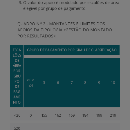
O valor do apoio é modulado por escalões de área
elegível por grupo de pagamento.
QUADRO N.º 2 - MONTANTES E LIMITES DOS
APOIOS DA TIPOLOGIA «GESTÃO DO MONTADO
POR RESULTADOS»:
ESCA
GRUPO DE PAGAMENTO POR GRAU DE CLASSIFICAÇÃO
LÕES
DE
ÁREA
POR
GRU
>0 e
PO
5
6
7
8
9
10
≤4
DE
PAG
AME
NTO
<20
0
155
162
169
184
199
219
≥20