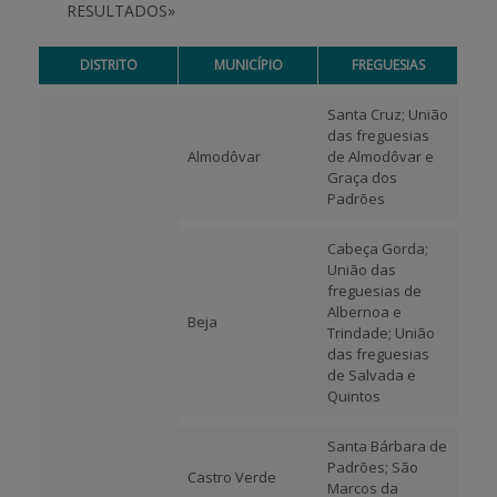
RESULTADOS»
DISTRITO
MUNICÍPIO
FREGUESIAS
Santa Cruz; União
das freguesias
Almodôvar
de Almodôvar e
Graça dos
Padrões
Cabeça Gorda;
União das
freguesias de
Albernoa e
Beja
Trindade; União
das freguesias
de Salvada e
Quintos
Santa Bárbara de
Padrões; São
Castro Verde
Marcos da