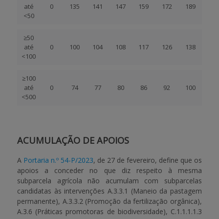
até
0
135
141
147
159
172
189
<50
≥50
até
0
100
104
108
117
126
138
<100
≥100
até
0
74
77
80
86
92
100
<500
ACUMULAÇÃO DE APOIOS
A
Portaria n.º 54-P/2023
, de 27 de fevereiro, define que os
apoios a conceder no que diz respeito à mesma
subparcela agrícola não acumulam com subparcelas
candidatas às intervenções A.3.3.1 (Maneio da pastagem
permanente), A.3.3.2 (Promoção da fertilização orgânica),
A.3.6 (Práticas promotoras de biodiversidade), C.1.1.1.1.3