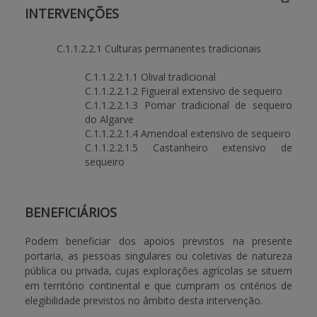
INTERVENÇÕES
BENEFICIARY SUPPORT
C.1.1.2.2.1 Culturas permanentes tradicionais
C.1.1.2.2.1.1 Olival tradicional
Login / Register
C.1.1.2.2.1.2 Figueiral extensivo de sequeiro
C.1.1.2.2.1.3 Pomar tradicional de sequeiro
do Algarve
C.1.1.2.2.1.4 Amendoal extensivo de sequeiro
C.1.1.2.2.1.5 Castanheiro extensivo de
sequeiro
BENEFICIÁRIOS
Podem beneficiar dos apoios previstos na presente
portaria, as pessoas singulares ou coletivas de natureza
pública ou privada, cujas explorações agrícolas se situem
em território continental e que cumpram os critérios de
elegibilidade previstos no âmbito desta intervenção.