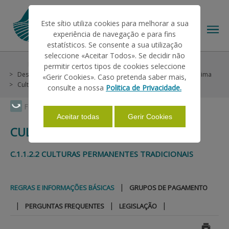
Este sítio utiliza cookies para melhorar a sua
experiência de navegação e para fins
estatísticos. Se consente a sua utilização
seleccione «Aceitar Todos». Se decidir não
Help/Support
Helps on Unique Request
permitir certos tipos de cookies seleccione
THE IFAP
Desenvolvimento Rural
Continente
Agroambientais e Clima
«Gerir Cookies». Caso pretenda saber mais,
Culturas Permanentes
Regras e Informações Básicas
consulte a nossa
Politica de Privacidade.
HELP/SUPPORT
Faça Swipe para ver o menu
Aceitar todas
Gerir Cookies
CULTURAS PERMANENTES
INFORMATIONS
C.1.1.2.2 CULTURAS PERMANENTES TRADICIONAIS
STATISTICS
|
REGRAS E INFORMAÇÕES BÁSICAS
GRUPOS DE PAGAMENTO
|
|
|
PERGUNTAS FREQUENTES
LEGISLAÇÃO
PAYMENTS