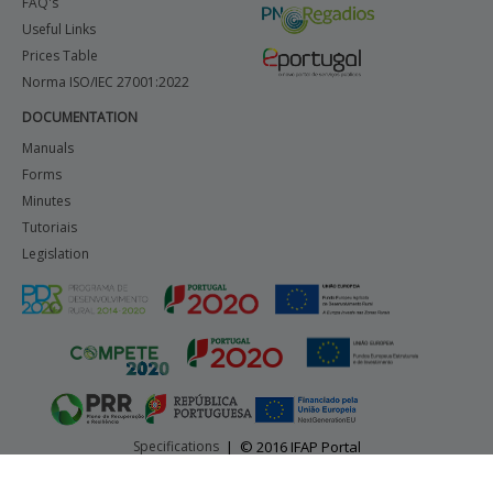
FAQ's
Useful Links
Prices Table
Norma ISO/IEC 27001:2022
DOCUMENTATION
Manuals
Forms
Minutes
Tutoriais
Legislation
Specifications
|
© 2016 IFAP Portal