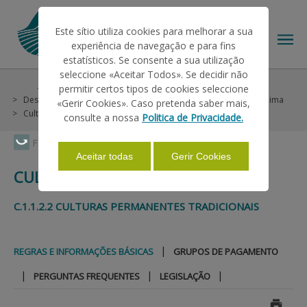
Este sítio utiliza cookies para melhorar a sua
experiência de navegação e para fins
estatísticos. Se consente a sua utilização
seleccione «Aceitar Todos». Se decidir não
Ajudas/Apoios
Ajudas no Pedido Único
permitir certos tipos de cookies seleccione
O IFAP
Desenvolvimento Rural
Continente
Agroambientais e Clima
«Gerir Cookies». Caso pretenda saber mais,
Culturas Permanentes
Regras e Informações Básicas
consulte a nossa
Politica de Privacidade.
AJUDAS/APOIOS
Faça Swipe para ver o menu
Aceitar todas
Gerir Cookies
CULTURAS PERMANENTES
INFORMAÇÕES
C.1.1.2.2 CULTURAS PERMANENTES TRADICIONAIS
ESTATÍSTICAS
|
REGRAS E INFORMAÇÕES BÁSICAS
GRUPOS DE PAGAMENTO
|
|
|
PERGUNTAS FREQUENTES
LEGISLAÇÃO
PAGAMENTOS