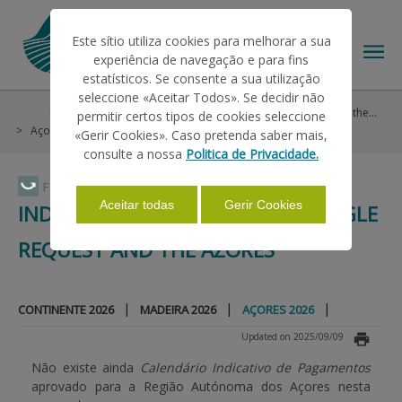
Este sítio utiliza cookies para melhorar a sua
experiência de navegação e para fins
estatísticos. Se consente a sua utilização
seleccione «Aceitar Todos». Se decidir não
Payments
Indicative Calendar of the Single Request and the Azores
permitir certos tipos de cookies seleccione
THE IFAP
Açores 2026
«Gerir Cookies». Caso pretenda saber mais,
consulte a nossa
Politica de Privacidade.
HELP/SUPPORT
Faça Swipe para ver o menu
Aceitar todas
Gerir Cookies
INDICATIVE CALENDAR OF THE SINGLE
REQUEST AND THE AZORES
INFORMATIONS
|
|
|
CONTINENTE 2026
MADEIRA 2026
AÇORES 2026
STATISTICS
Updated on 2025/09/09
Não existe ainda
Calendário Indicativo de Pagamentos
PAYMENTS
aprovado para a Região Autónoma dos Açores nesta