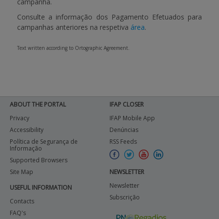
campanha.
Consulte a informação dos Pagamento Efetuados para
BENEFICIARY SUPPORT
campanhas anteriores na respetiva
área
.
Text written according to Ortographic Agreement.
Login / Register
ABOUT THE PORTAL
IFAP CLOSER
Privacy
IFAP Mobile App
Accessibility
Denúncias
Política de Segurança de
RSS Feeds
Informação
Supported Browsers
Site Map
NEWSLETTER
Newsletter
USEFUL INFORMATION
Subscrição
Contacts
FAQ's