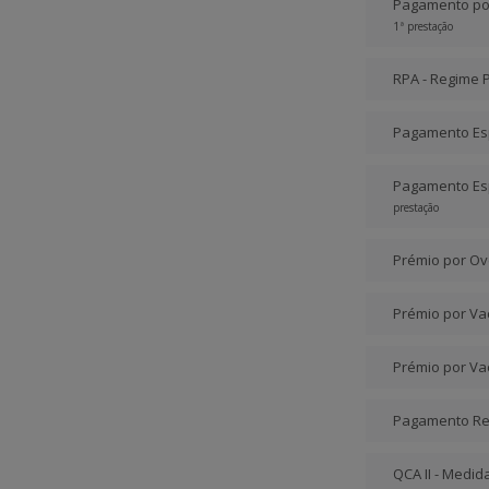
Pagamento por 
1ª prestação
RPA - Regime 
Pagamento Espe
Pagamento Esp
prestação
Prémio por Ov
Prémio por Vac
Prémio por Va
Pagamento Red
QCA II - Medid