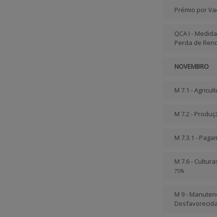
Prémio por Va
QCA I - Medida
Perda de Ren
NOVEMBRO
M 7.1 - Agricult
M 7.2 - Produç
M 7.3.1 - Paga
M 7.6 - Cultur
75%
M 9 - Manuten
Desfavorecida