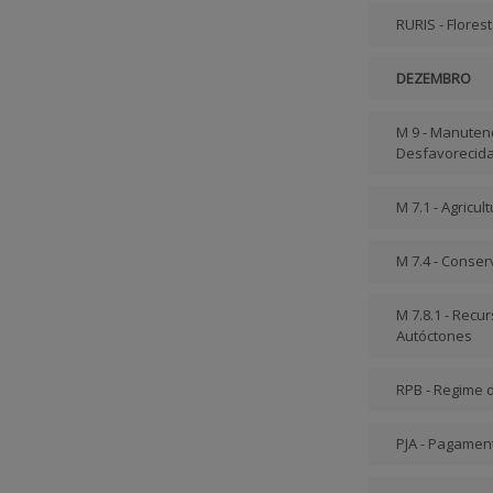
RURIS - Flores
DEZEMBRO
M 9 - Manuten
Desfavorecida
M 7.1 - Agricul
M 7.4 - Conser
M 7.8.1 - Rec
Autóctones
RPB - Regime 
PJA - Pagament