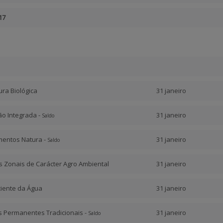
17
tura Biológica
31 janeiro
ão Integrada -
31 janeiro
Saldo
amentos Natura -
31 janeiro
Saldo
os Zonais de Carácter Agro Ambiental
31 janeiro
iciente da Água
31 janeiro
as Permanentes Tradicionais -
31 janeiro
Saldo