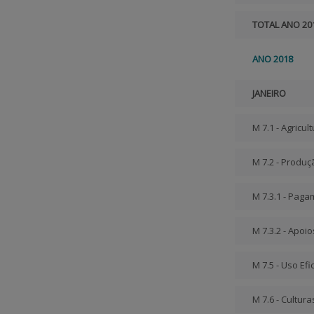
TOTAL ANO 20
ANO 2018
JANEIRO
M 7.1 - Agricul
M 7.2 - Produç
M 7.3.1 - Pag
M 7.3.2 - Apoi
M 7.5 - Uso Ef
M 7.6 - Cultur