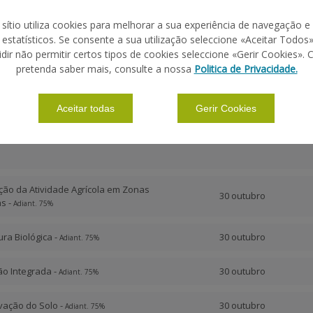
 sítio utiliza cookies para melhorar a sua experiência de navegação e
s estatísticos. Se consente a sua utilização seleccione «Aceitar Todos»
idir não permitir certos tipos de cookies seleccione «Gerir Cookies». 
DATA DE PAGAME
pretenda saber mais, consulte a nossa
Politica de Privacidade.
Aceitar todas
Gerir Cookies
ção da Atividade Agrícola em Zonas
30 outubro
s -
Adiant. 75%
tura Biológica -
30 outubro
Adiant. 75%
ão Integrada -
30 outubro
Adiant. 75%
vação do Solo -
30 outubro
Adiant. 75%