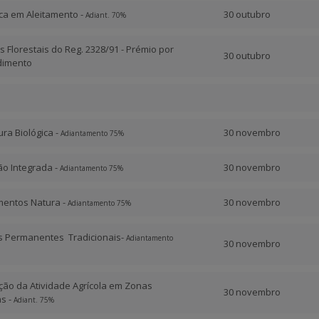
ca em Aleitamento -
30 outubro
Adiant. 70%
s Florestais do Reg. 2328/91 - Prémio por
30 outubro
dimento
ura Biológica -
30 novembro
Adiantamento 75%
ão Integrada -
30 novembro
Adiantamento 75%
mentos Natura -
30 novembro
Adiantamento 75%
as Permanentes Tradicionais-
Adiantamento
30 novembro
ção da Atividade Agrícola em Zonas
30 novembro
s -
Adiant. 75%