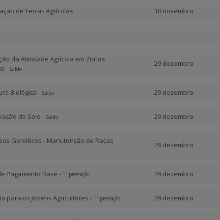
tação de Terras Agrícolas
30 novembro
ção da Atividade Agrícola em Zonas
29 dezembro
s -
Saldo
tura Biológica -
29 dezembro
Saldo
vação do Solo -
29 dezembro
Saldo
ursos Genéticos - Manutenção de Raças
29 dezembro
de Pagamento Base -
29 dezembro
1ª prestação
o para os Jovens Agricultores -
29 dezembro
1ª prestação