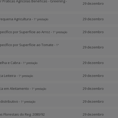
Práticas Agrícolas Benéficas - Greening -
29 dezembro
Pequena Agricultura -
29 dezembro
1ª prestação
cífico por Superfície ao Arroz -
29 dezembro
1ª prestação
ecífico por Superfície ao Tomate -
1ª
29 dezembro
elha e Cabra -
29 dezembro
1ª prestação
a Leiteira -
29 dezembro
1ª prestação
ca em Aleitamento -
29 dezembro
1ª prestação
istributivo -
29 dezembro
1ª prestação
as Florestais do Reg. 2080/92
29 dezembro