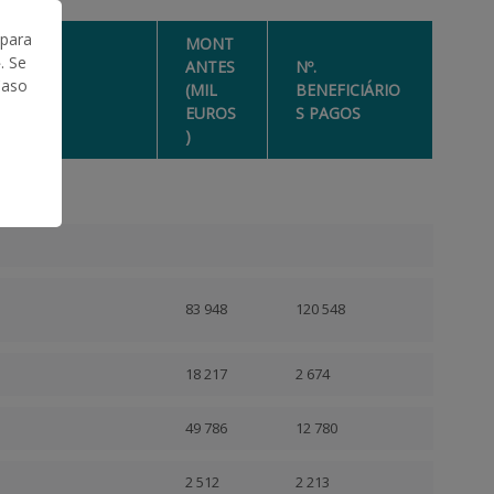
 para
MONT
. Se
ANTES
Nº.
Caso
NTO
(MIL
BENEFICIÁRIO
EUROS
S PAGOS
)
83 948
120 548
18 217
2 674
49 786
12 780
2 512
2 213