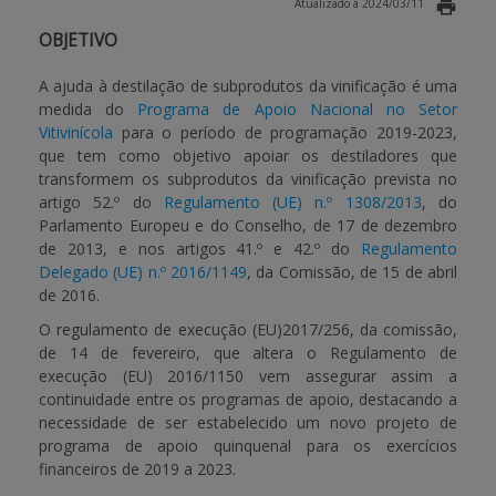
Atualizado a 2024/03/11
OBJETIVO
APOIO AO BENEFICIÁRIO
A ajuda à destilação de subprodutos da vinificação é uma
medida do
Programa de Apoio Nacional no Setor
Entrar / Registar
Vitivinícola
para o período de programação 2019-2023,
que tem como objetivo apoiar os destiladores que
transformem os subprodutos da vinificação prevista no
artigo 52.º do
Regulamento (UE) n.º 1308/2013
, do
Parlamento Europeu e do Conselho, de 17 de dezembro
de 2013, e nos artigos 41.º e 42.º do
Regulamento
Delegado (UE) n.º 2016/1149
, da Comissão, de 15 de abril
de 2016.
O regulamento de execução (EU)2017/256, da comissão,
de 14 de fevereiro, que altera o Regulamento de
execução (EU) 2016/1150 vem assegurar assim a
continuidade entre os programas de apoio, destacando a
necessidade de ser estabelecido um novo projeto de
programa de apoio quinquenal para os exercícios
financeiros de 2019 a 2023.