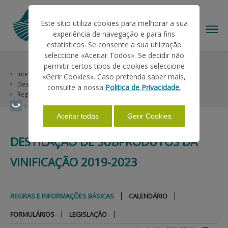
Este sítio utiliza cookies para melhorar a sua
experiência de navegação e para fins
estatísticos. Se consente a sua utilização
seleccione «Aceitar Todos». Se decidir não
Ajudas/Apoios
Outras Ajudas
Histórico
permitir certos tipos de cookies seleccione
O IFAP
Intervençao em Mercados
Vinho e Vinha
«Gerir Cookies». Caso pretenda saber mais,
Destilação de Subprodutos da Vinificação 2019-2023
consulte a nossa
Politica de Privacidade.
Regras e Informações Básicas
AJUDAS/APOIOS
Faça Swipe para ver o menu
Aceitar todas
Gerir Cookies
DESTILAÇÃO DE SUBPRODUTOS DA
INFORMAÇÕES
VINIFICAÇÃO 2019-2023
ESTATÍSTICAS
|
|
REGRAS E INFORMAÇÕES BÁSICAS
CALENDÁRIO
|
|
PAGAMENTOS
FORMULÁRIOS
LEGISLAÇÃO