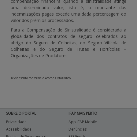
compensação financeira quando a sinistralidade atinge
uma determinado valor, isto é, o montante das
APOIO AO BENEFICIÁRIO
indemnizações pagas excede uma dada percentagem do
valor dos prémios processados.
Para a Compensação de Sinistralidade é considerada a
Entrar / Registar
globalidade dos contratos de seguro celebrados ao
abrigo do Seguro de Colheitas, do Seguro Vitícola de
Colheitas e do Seguro de Frutas e Hortícolas –
Organizações de Produtores.
Texto escrito conforme o Acordo Ortográfico.
SOBRE O PORTAL
IFAP MAIS PERTO
Privacidade
App IFAP Mobile
Acessibilidade
Denúncias
Política de Segurança de
RSS Feeds