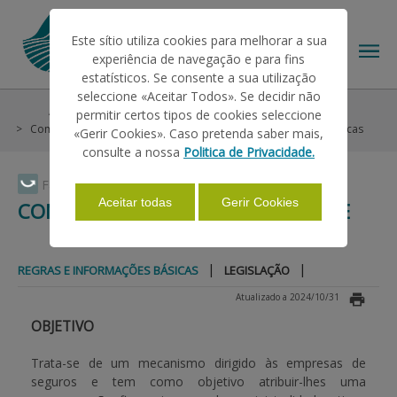
Este sítio utiliza cookies para melhorar a sua
experiência de navegação e para fins
estatísticos. Se consente a sua utilização
seleccione «Aceitar Todos». Se decidir não
Ajudas/Apoios
Outras Ajudas
Seguros
permitir certos tipos de cookies seleccione
O IFAP
Compensação de Sinistralidade
Regras e Informações Básicas
«Gerir Cookies». Caso pretenda saber mais,
consulte a nossa
Politica de Privacidade.
AJUDAS/APOIOS
Faça Swipe para ver o menu
Aceitar todas
Gerir Cookies
COMPENSAÇÃO DE SINISTRALIDADE
INFORMAÇÕES
|
|
REGRAS E INFORMAÇÕES BÁSICAS
LEGISLAÇÃO
Atualizado a 2024/10/31
ESTATÍSTICAS
OBJETIVO
Trata-se de um mecanismo dirigido às empresas de
PAGAMENTOS
seguros e tem como objetivo atribuir-lhes uma