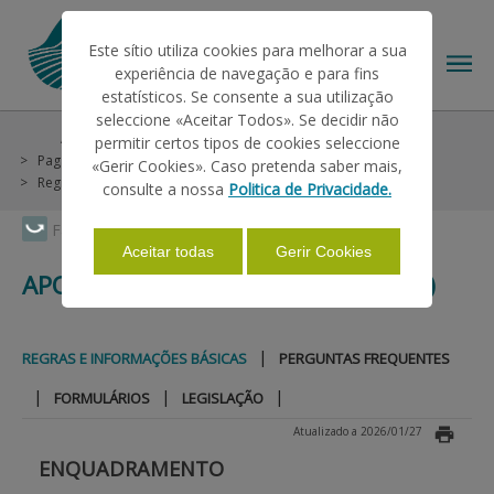
Este sítio utiliza cookies para melhorar a sua
experiência de navegação e para fins
estatísticos. Se consente a sua utilização
seleccione «Aceitar Todos». Se decidir não
Ajudas/Apoios
Ajudas no Pedido Único
permitir certos tipos de cookies seleccione
O IFAP
Pagamentos Diretos
Apoio ao Rendimento Base (ARB)
«Gerir Cookies». Caso pretenda saber mais,
Regras e Informações Básicas
consulte a nossa
Politica de Privacidade.
AJUDAS/APOIOS
Faça Swipe para ver o menu
Aceitar todas
Gerir Cookies
APOIO AO RENDIMENTO BASE (ARB)
INFORMAÇÕES
|
REGRAS E INFORMAÇÕES BÁSICAS
PERGUNTAS FREQUENTES
ESTATÍSTICAS
|
|
|
FORMULÁRIOS
LEGISLAÇÃO
Atualizado a 2026/01/27
PAGAMENTOS
ENQUADRAMENTO