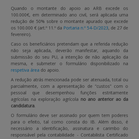
Quando o montante do apoio ao ARB excede os
100.000€, em determinado ano civil, será aplicada uma
redução de 50% sobre o montante apurado que excede
os 100.000 € (art.º 11.º da
Portaria n.º 54-D/2023
, de 27 de
fevereiro).
Caso os beneficiários pretendam que a referida redução
não seja aplicada, deverão manifestar, aquando da
submissão do seu PU, a intenção de não aplicação da
mesma, e submeter o formulário disponibilizado na
respetiva área
do apoio.
A redução atrás mencionada pode ser atenuada, total ou
parcialmente, com a apresentação de “custos” com o
pessoal que desempenhou funções estritamente
agrícolas na exploração agrícola
no ano anterior ao da
candidatura
.
O formulário deve ser assinado por quem tem poderes
para o efeito, tal como consta do IB. Além disso, é
necessário a identificação, assinatura e carimbo do
responsável pela contabilidade - Contabilista Certificado