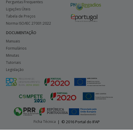
Perguntas Frequentes
Ligações Úteis
Tabela de Preços
Norma ISO/IEC 27001:2022
DOCUMENTAÇÃO
Manuais
Formulários
Minutas
Tutoriais
Legislação
Ficha Técnica
|
© 2016 Portal do IFAP