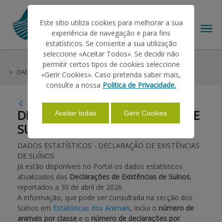
Este sítio utiliza cookies para melhorar a sua
experiência de navegação e para fins
estatísticos. Se consente a sua utilização
seleccione «Aceitar Todos». Se decidir não
RSS Feeds
RSS Notícias
permitir certos tipos de cookies seleccione
O IFAP
DADOS ESTATÍSTICOS - DECLARAÇÃO DE EXISTÊNCIAS DE SUÍNOS
«Gerir Cookies». Caso pretenda saber mais,
consulte a nossa
Politica de Privacidade.
DADOS ESTATÍSTICOS -
AJUDAS/APOIOS
DECLARAÇÃO DE EXISTÊNCIAS DE
Aceitar todas
Gerir Cookies
SUÍNOS
INFORMAÇÕES
DADOS ESTATÍSTICOS - DECLARAÇÃO DE EXISTÊNCIAS
DE SUÍNOS
Já estão disponíveis no Portal os dados estatísticos
ESTATÍSTICAS
atualizados das
Declarações de Existências de Suínos
,
reportados a 30 de abril de 2026.
A informação, que pode ser consultada na secção dos
PAGAMENTOS
Suínos em
Estatísticas dos Animais
, inclui o
número de
animais por classe
e o
número de declarações por