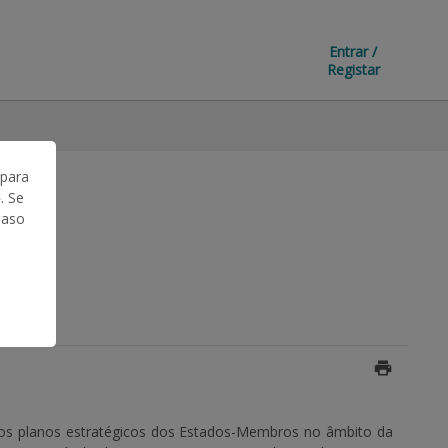
Entrar /
Registar
 para
. Se
Caso
r os planos estratégicos dos Estados-Membros no âmbito da