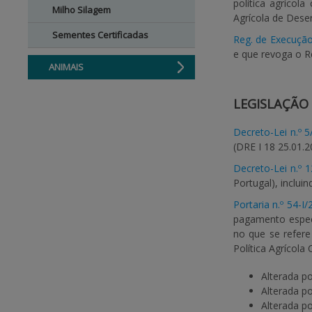
política agríco
Milho Silagem
Agrícola de Dese
Sementes Certificadas
Reg. de Execução
e que revoga o R
ANIMAIS
LEGISLAÇÃO
Decreto-Lei n.º 
(DRE I 18 25.01.2
Decreto-Lei n.º 
Portugal), inclui
Portaria n.º 54-I
pagamento especí
no que se refere
Política Agrícol
Alterada p
Alterada p
Alterada p