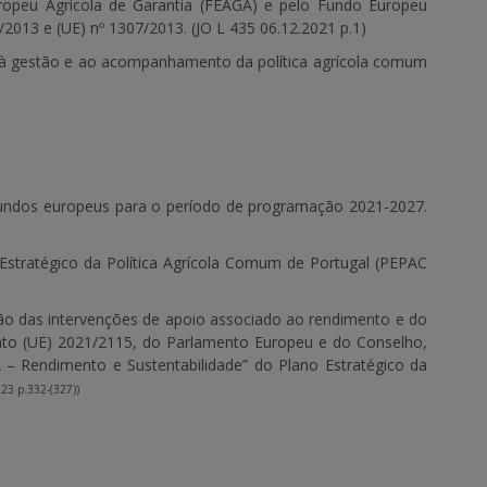
uropeu Agrícola de Garantia (FEAGA) e pelo Fundo Europeu
013 e (UE) nº 1307/2013. (JO L 435 06.12.2021 p.1)
, à gestão e ao acompanhamento da política agrícola comum
 fundos europeus para o período de programação 2021-2027.
 Estratégico da Política Agrícola Comum de Portugal (PEPAC
ação das intervenções de apoio associado ao rendimento e do
ento (UE) 2021/2115, do Parlamento Europeu e do Conselho,
A – Rendimento e Sustentabilidade” do Plano Estratégico da
23 p.332-(327))