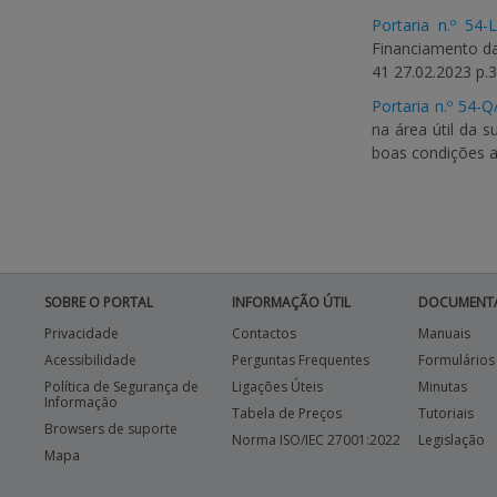
Portaria n.º 54-
Financiamento da 
41 27.02.2023 p.3
Portaria n.º 54-
na área útil da s
boas condições ag
SOBRE O PORTAL
INFORMAÇÃO ÚTIL
DOCUMENT
Privacidade
Contactos
Manuais
Acessibilidade
Perguntas Frequentes
Formulários
Política de Segurança de
Ligações Úteis
Minutas
Informação
Tabela de Preços
Tutoriais
Browsers de suporte
Norma ISO/IEC 27001:2022
Legislação
Mapa