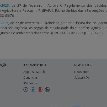
L/2023
, de 27 de fevereiro - Aprova o Regulamento dos pedidos
Agricultura e Pescas, I. P. (IFAP, I. P.), no âmbito das intervenções d
32-(367))
Q/2023
, de 27 de fevereiro - Estabelece a nomenclatura das ocupaçõe
ubparcela agrícola, as regras de elegibilidade da superfície agrícol
rícolas e ambientais das terras. (DRE I 41 27.02.2023 p.332-(423))
AÇÃO
IFAP MAIS PERTO
NEWSLETTER
App IFAP Mobile
Newsletter
Denúncias
Subscrição
RSS Feeds