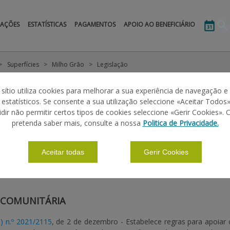
MAÇÕES
ESTATÍSTICAS
PAGAMENTOS
APOIO AO BENEFICIÁRIO
Superfícies
Milho Grão
Legislação
 sítio utiliza cookies para melhorar a sua experiência de navegação e
O
s estatísticos. Se consente a sua utilização seleccione «Aceitar Todos»
idir não permitir certos tipos de cookies seleccione «Gerir Cookies». 
pretenda saber mais, consulte a nossa
Politica de Privacidade.
ILHO GRÃO - INTERVENÇÃO A.1.2.8
Aceitar todas
Gerir Cookies
|
|
|
ÕES BÁSICAS
PERGUNTAS FREQUENTES
LEGISLAÇÃO
 COMUNITÁRIA
) n.º 2021/2115
, de 2 de dezembro - Estabelece regras para apoia