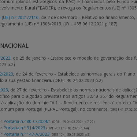
la comum (planos estratégicos da PAC) e financiados pelo Fundo E
nvolvimento Rural (FEADER), e revoga os Regulamentos (UE) nº 1305/2
 (UE) n.º 2021/2116
, de 2 de dezembro - Relativo ao financiamento
egulamento (UE) n.º 1306/2013. (JO L 435 06.12.2021 p.187)
 NACIONAL
5/2023
, de 25 de janeiro - Estabelece o modelo de governação dos
023 p.2)
12/2023
, de 24 de fevereiro - Estabelece as normas gerais do Plano
ndo a sua gestão financeira. (DRE I 40 24.02.2023 p.2)
/2023
, de 27 de fevereiro - Estabelece as normas nacionais de aplic
fico para o algodão previstas nos artigos 32.º a 36.º do Regulam
 à aplicação do domínio “A.1 – Rendimento e resiliência” do eixo “
a Comum para Portugal (PEPAC Portugal), no continente.
(DRE I 41 27.02.20
or
Portaria n.º 80-C/2024/1
(DRE I 45 04.03.2024 p.7-22)
or
Portaria n.º 314/2023
(DRE 203 I 19.10.2023 p.3-4)
or
Portaria n.º 147-A/2023
(DRE 104 I 30.05.2023 p.2)