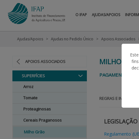
O IFAP
AJUDAS/APOIOS
INFOR
Ajudas/Apoios
Ajudas no Pedido Único
Apoios Associados
Este
MILHO GRÃ
fin
APOIOS ASSOCIADOS
dec
PAGAMENTO AO M
SUPERFÍCIES
Arroz
Tomate
REGRAS E INFORMAÇ
Proteaginosas
Cereais Praganosos
LEGISLAÇÃO
Milho Grão
Regulamento (UE