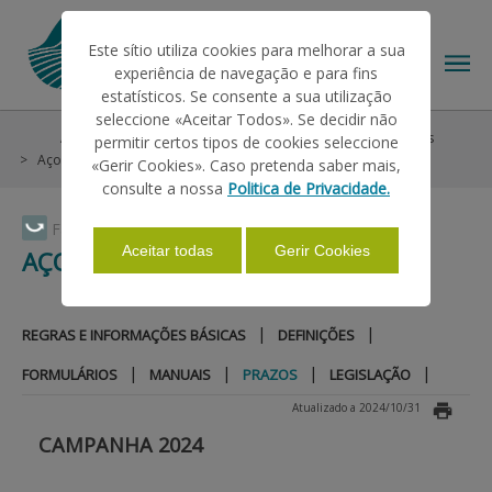
Este sítio utiliza cookies para melhorar a sua
experiência de navegação e para fins
estatísticos. Se consente a sua utilização
seleccione «Aceitar Todos». Se decidir não
Ajudas/Apoios
Outras Ajudas
Seguros
Colheitas
permitir certos tipos de cookies seleccione
O IFAP
Açores
Prazos
«Gerir Cookies». Caso pretenda saber mais,
consulte a nossa
Politica de Privacidade.
AJUDAS/APOIOS
Faça Swipe para ver o menu
Aceitar todas
Gerir Cookies
AÇORES
INFORMAÇÕES
|
|
REGRAS E INFORMAÇÕES BÁSICAS
DEFINIÇÕES
|
|
|
|
FORMULÁRIOS
MANUAIS
PRAZOS
LEGISLAÇÃO
ESTATÍSTICAS
Atualizado a 2024/10/31
CAMPANHA 2024
PAGAMENTOS