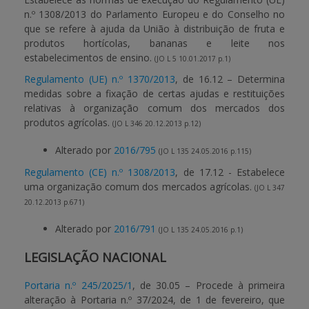
n.º 1308/2013 do Parlamento Europeu e do Conselho no
que se refere à ajuda da União à distribuição de fruta e
produtos hortícolas, bananas e leite nos
estabelecimentos de ensino.
(JO L 5 10.01.2017 p.1)
Regulamento (UE) n.º 1370/2013
, de 16.12 – Determina
medidas sobre a fixação de certas ajudas e restituições
relativas à organização comum dos mercados dos
produtos agrícolas.
(JO L 346 20.12.2013 p.12)
Alterado por
2016/795
(JO L 135 24.05.2016 p.115)
Regulamento (CE) n.º 1308/2013
, de 17.12 - Estabelece
uma organização comum dos mercados agrícolas.
(JO L 347
20.12.2013 p.671)
Alterado por
2016/791
(JO L 135 24.05.2016 p.1)
LEGISLAÇÃO NACIONAL
Portaria n.º 245/2025/1
, de 30.05 – Procede à primeira
alteração à Portaria n.º 37/2024, de 1 de fevereiro, que