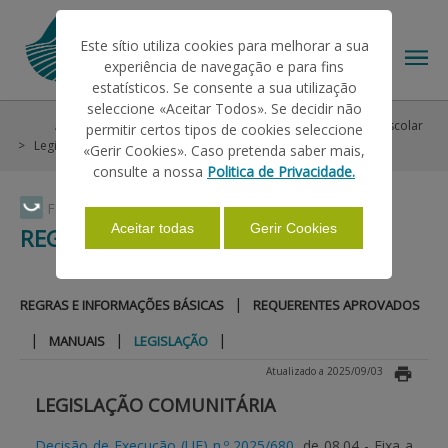
Este sítio utiliza cookies para melhorar a sua
experiência de navegação e para fins
estatísticos. Se consente a sua utilização
seleccione «Aceitar Todos». Se decidir não
Ajudas/Apoios
Intervenção em Mercados
Regime Escolar
permitir certos tipos de cookies seleccione
O IFAP
Legislação
«Gerir Cookies». Caso pretenda saber mais,
consulte a nossa
Politica de Privacidade.
AJUDAS/APOIOS
Faça Swipe para ver o menu
Aceitar todas
Gerir Cookies
REGIME ESCOLAR
INFORMAÇÕES
|
REGRAS E INFORMAÇÕES BÁSICAS
REQUERENTES APROVADOS
|
|
|
MANUAIS
LEGISLAÇÃO
ESTATÍSTICAS
Atualizado a 2025/09/03
LEGISLAÇÃO COMUNITÁRIA
PAGAMENTOS
Decisão de Execução (UE) n.º 2025/680
, de 08.04 - Fixa a