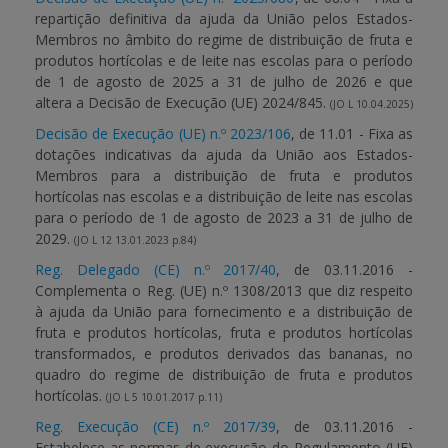
repartição definitiva da ajuda da União pelos Estados-
Membros no âmbito do regime de distribuição de fruta e
APOIO AO BENEFICIÁRIO
produtos hortícolas e de leite nas escolas para o período
de 1 de agosto de 2025 a 31 de julho de 2026 e que
altera a Decisão de Execução (UE) 2024/845.
(JO L 10.04.2025)
Entrar / Registar
Decisão de Execução (UE) n.º 2023/106
, de 11.01 - Fixa as
dotações indicativas da ajuda da União aos Estados-
Membros para a distribuição de fruta e produtos
hortícolas nas escolas e a distribuição de leite nas escolas
para o período de 1 de agosto de 2023 a 31 de julho de
2029.
(JO L 12 13.01.2023 p.84)
Reg. Delegado (CE) n.º 2017/40
, de 03.11.2016 -
Complementa o Reg. (UE) n.º 1308/2013 que diz respeito
à ajuda da União para fornecimento e a distribuição de
fruta e produtos hortícolas, fruta e produtos hortícolas
transformados, e produtos derivados das bananas, no
quadro do regime de distribuição de fruta e produtos
hortícolas.
(JO L 5 10.01.2017 p.11)
Reg. Execução (CE) n.º 2017/39
, de 03.11.2016 -
Estabelece as normas de execução do Regulamento (UE)