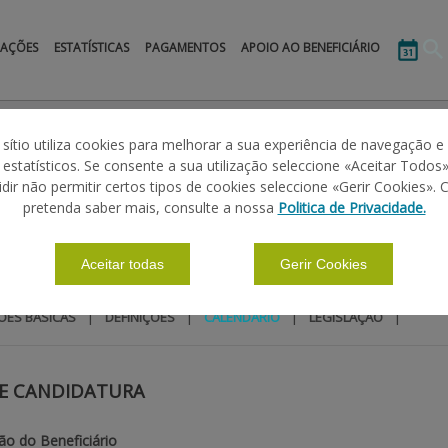
MAÇÕES
ESTATÍSTICAS
PAGAMENTOS
APOIO AO BENEFICIÁRIO
Medida 1 - Apoio Base aos Agricultores Madeirenses
Calendário
 sítio utiliza cookies para melhorar a sua experiência de navegação e
s estatísticos. Se consente a sua utilização seleccione «Aceitar Todos»
idir não permitir certos tipos de cookies seleccione «Gerir Cookies». 
 APOIO BASE AOS AGRICULTORES MADEIRE
pretenda saber mais, consulte a nossa
Politica de Privacidade.
OS AGRICULTORES MADEIRENSES EM MODO DE PRODUÇÃO BI
Aceitar todas
Gerir Cookies
|
|
|
|
ÕES BÁSICAS
DEFINIÇÕES
CALENDÁRIO
LEGISLAÇÃO
E CANDIDATURA
ção do Beneficiário