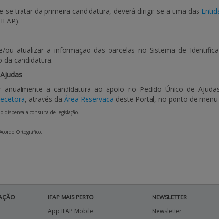
 se tratar da primeira candidatura, deverá dirigir-se a uma das
Entid
IFAP).
 e/ou atualizar a informação das parcelas no Sistema de Identific
 da candidatura.
 Ajudas
r anualmente a candidatura ao apoio no Pedido Único de Ajudas
Recetora
, através da
Área Reservada
deste Portal, no ponto de men
 dispensa a consulta de legislação.
 Acordo Ortográfico.
AÇÃO
IFAP MAIS PERTO
NEWSLETTER
App IFAP Mobile
Newsletter