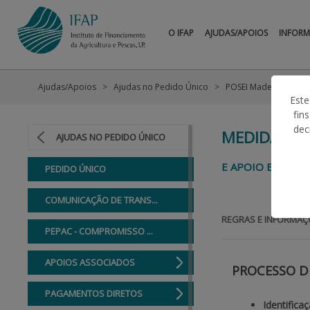
O IFAP
AJUDAS/APOIOS
INFOR
Ajudas/Apoios
Ajudas no Pedido Único
POSEI Madeira
Este
fin
dec
MEDIDA 1 -
AJUDAS NO PEDIDO ÚNICO
E APOIO BASE A
PEDIDO ÚNICO
COMUNICAÇÃO DE TRANS...
REGRAS E INFORMAÇ
PEPAC - COMPROMISSO ...
APOIOS ASSOCIADOS
PROCESSO D
PAGAMENTOS DIRETOS
Identifica