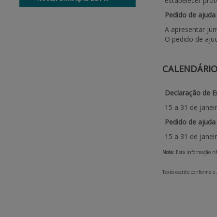
estabelecer prot
Pedido de ajuda
A apresentar ju
O pedido de ajud
CALENDÁRI
Declaração de E
15 a 31 de janei
Pedido de ajuda
15 a 31 de janeir
Nota:
Esta informação não
Texto escrito conforme o