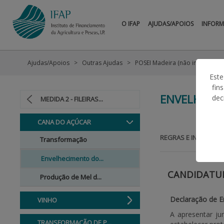
O IFAP
AJUDAS/APOIOS
INFOR
Ajudas/Apoios
Outras Ajudas
POSEI Madeira (não incluídas n
Este
fin
ENVELHECI
dec
MEDIDA 2 - FILEIRAS...
CANA DO AÇÚCAR
REGRAS E INFORMAÇ
Transformação
Envelhecimento do...
CANDIDATU
Produção de Mel d...
Declaração de E
VINHO
A apresentar j
TRANSFORMAÇÃO DE P...