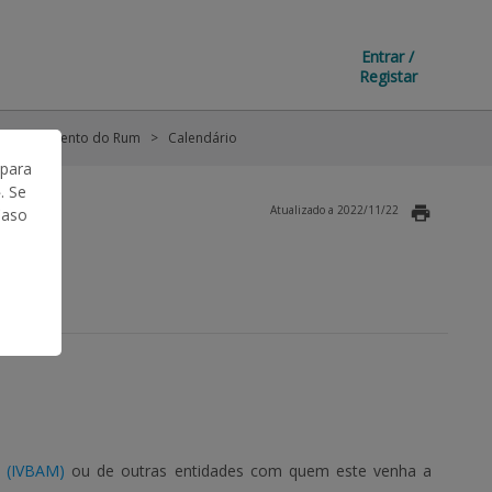
Entrar /
Registar
nvelhecimento do Rum
Calendário
 para
. Se
Atualizado a 2022/11/22
Caso
a (IVBAM)
ou de outras entidades com quem este venha a