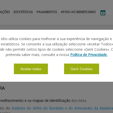
MAÇÕES
ESTATÍSTICAS
PAGAMENTOS
APOIO AO BENEFICIÁRIO
o PU)
Medida 2 - Fileiras Agropecuárias (Vegetais)
Cana do Açúcar
E
 sítio utiliza cookies para melhorar a sua experiência de navegação e
s estatísticos. Se consente a sua utilização seleccione «Aceitar Todos»
MENTO DO RUM
idir não permitir certos tipos de cookies seleccione «Gerir Cookies». 
pretenda saber mais, consulte a nossa
Politica de Privacidade.
|
|
|
|
Aceitar todas
Gerir Cookies
ÕES BÁSICAS
DEFINIÇÕES
CALENDÁRIO
LEGISLAÇÃO
RA
nvelhecimento e os mapas de identificação
dos lotes
unto do
Instituto do Vinho do Bordado e do Artesanato da Madeir