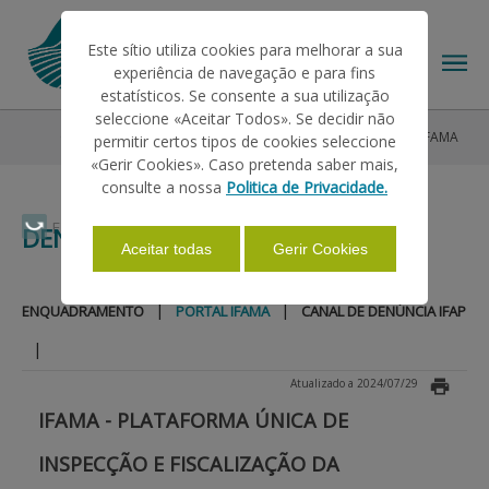
Este sítio utiliza cookies para melhorar a sua
experiência de navegação e para fins
estatísticos. Se consente a sua utilização
seleccione «Aceitar Todos». Se decidir não
O IFAP
Ética e Transparência
Denúncias
Portal iFAMA
permitir certos tipos de cookies seleccione
O IFAP
«Gerir Cookies». Caso pretenda saber mais,
consulte a nossa
Politica de Privacidade.
AJUDAS/APOIOS
Faça Swipe para ver o menu
DENÚNCIAS
Aceitar todas
Gerir Cookies
INFORMAÇÕES
|
|
ENQUADRAMENTO
PORTAL IFAMA
CANAL DE DENÚNCIA IFAP
|
ESTATÍSTICAS
Atualizado a 2024/07/29
IFAMA - PLATAFORMA ÚNICA DE
PAGAMENTOS
INSPECÇÃO E FISCALIZAÇÃO DA