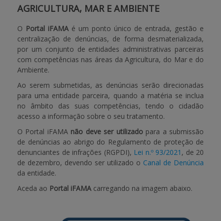
AGRICULTURA, MAR E AMBIENTE
APOIO AO BENEFICIÁRIO
O
Portal iFAMA
é um ponto único de entrada, gestão e
centralização de denúncias, de forma desmaterializada,
por um conjunto de entidades administrativas parceiras
Entrar / Registar
com competências nas áreas da Agricultura, do Mar e do
Ambiente.
Ao serem submetidas, as denúncias serão direcionadas
para uma entidade parceira, quando a matéria se inclua
no âmbito das suas competências, tendo o cidadão
acesso a informação sobre o seu tratamento.
O Portal iFAMA
não deve ser utilizado
para a submissão
de denúncias ao abrigo do Regulamento de proteção de
denunciantes de infrações (RGPDI),
Lei n.º 93/2021
, de 20
de dezembro, devendo ser utilizado o
Canal de Denúncia
da entidade.
Aceda ao
Portal iFAMA
carregando na imagem abaixo.