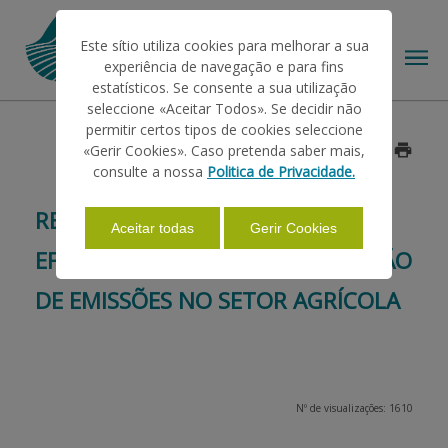
Este sítio utiliza cookies para melhorar a sua
experiência de navegação e para fins
estatísticos. Se consente a sua utilização
seleccione «Aceitar Todos». Se decidir não
permitir certos tipos de cookies seleccione
O IFAP
«Gerir Cookies». Caso pretenda saber mais,
Data: 2026/06/01
consulte a nossa
Politica de Privacidade.
AJUDAS/APOIOS
RETIFICAÇÃO DO AVISO – APOIO À
Aceitar todas
Gerir Cookies
EFICIÊNCIA ENERGÉTICA E REDUÇÃO
INFORMAÇÕES
DE EMISSÕES NO SETOR AGRÍCOLA
ESTATÍSTICAS
Nº de visualizações: 1610
PAGAMENTOS