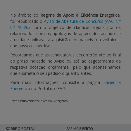
APOIO AO BENEFICIÁRIO
No âmbito do
Regime de Apoio à Eficiência Energética
,
foi republicado o
Aviso de Abertura de Concurso (AAC N.º
02 /2026)
com o objetivo de clarificar alguns pontos
relacionados com as tipologias de apoio, destacando-se
Entrar / Registar
a unidade aplicável à aquisição dos painéis fotovoltaicos,
que passou a ser Kw.
Recordamos que as candidaturas decorrerão até ao final
do prazo indicado no Aviso ou até ao esgotamento da
respetiva dotação orçamental, pelo que aconselhamos
que submeta o seu pedido o quanto antes.
Para mais informações, consulte a página
Eficiência
Energética
no Portal do IFAP.
Texto escrito conforme o Acordo Ortográfico.
SOBRE O PORTAL
IFAP MAIS PERTO