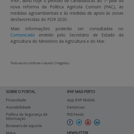
IFAP, abriu hoje o período de candidaturas ao 1º pilar da
nova reforma da Política Agrícola Comum (PAC), às
APOIO AO BENEFICIÁRIO
medidas agroambientais e às medidas de apoio às zonas
desfavorecidas do PDR 2020.
Mais informações poderão ser consultadas no
Comunicado
emitido pelo Secretário de Estado da
Entrar / Registar
Agricultura do Ministério da Agricultura e do Mar.
Texto escrito conforme o Acordo Ortográfico.
SOBRE O PORTAL
IFAP MAIS PERTO
Privacidade
App IFAP Mobile
Acessibilidade
Denúncias
Política de Segurança de
RSS Feeds
Informação
Browsers de suporte
Mapa
NEWSLETTER