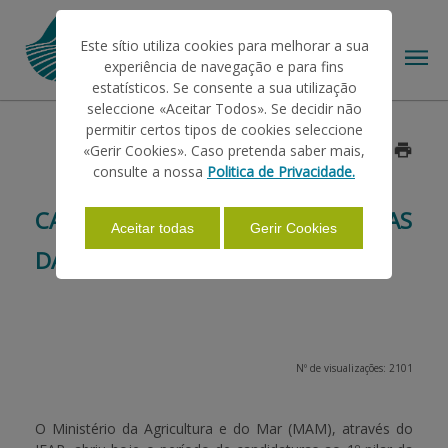
Este sítio utiliza cookies para melhorar a sua
experiência de navegação e para fins
estatísticos. Se consente a sua utilização
seleccione «Aceitar Todos». Se decidir não
permitir certos tipos de cookies seleccione
O IFAP
«Gerir Cookies». Caso pretenda saber mais,
Data: 2015/03/02
consulte a nossa
Politica de Privacidade.
AJUDAS/APOIOS
CANDIDATURAS ÀS AJUDAS DIRETAS
Aceitar todas
Gerir Cookies
DA PAC
INFORMAÇÕES
ESTATÍSTICAS
Nº de visualizações: 2101
PAGAMENTOS
O Ministério da Agricultura e do Mar (MAM), através do