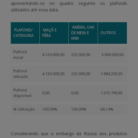
apresentando-se no quadro seguinte os
plafonds
utilizados até essa data.
AMEIXA, UVA
PLAFOND/
MAÇÃ E
DE MESA E
OUTROS
CATEGORIA
PÊRA
KIWI
Plafond
4.120.000,00
225.000,00
3.000.000,00
inicial
Plafond
4.120.000,00
225.000,00
1.984.209,35
utilizado
Plafond
0,00
0,00
1.015.790,65
disponível
% Utilização
100,00%
100,00%
66,14%
Considerando que o embargo da Rússia aos produtos