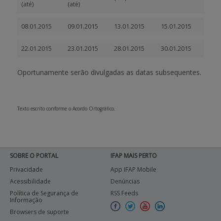
(até)
(até)
08.01.2015
09.01.2015
13.01.2015
15.01.2015
22.01.2015
23.01.2015
28.01.2015
30.01.2015
Oportunamente serão divulgadas as datas subsequentes.
Texto escrito conforme o Acordo Ortográfico.
SOBRE O PORTAL
IFAP MAIS PERTO
Privacidade
App IFAP Mobile
Acessibilidade
Denúncias
Política de Segurança de
RSS Feeds
Informação
Browsers de suporte