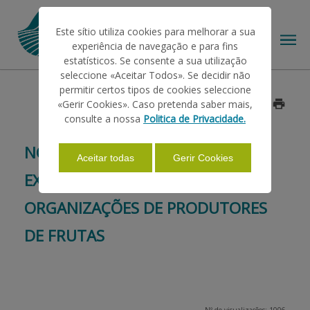
Este sítio utiliza cookies para melhorar a sua
experiência de navegação e para fins
estatísticos. Se consente a sua utilização
seleccione «Aceitar Todos». Se decidir não
permitir certos tipos de cookies seleccione
O IFAP
«Gerir Cookies». Caso pretenda saber mais,
Data: 2015/01/06
consulte a nossa
Politica de Privacidade.
AJUDAS/APOIOS
NOVO PERÍODO DE APOIO
Aceitar todas
Gerir Cookies
EXCECIONAL E TEMPORÁRIO ÀS
INFORMAÇÕES
ORGANIZAÇÕES DE PRODUTORES
DE FRUTAS
ESTATÍSTICAS
PAGAMENTOS