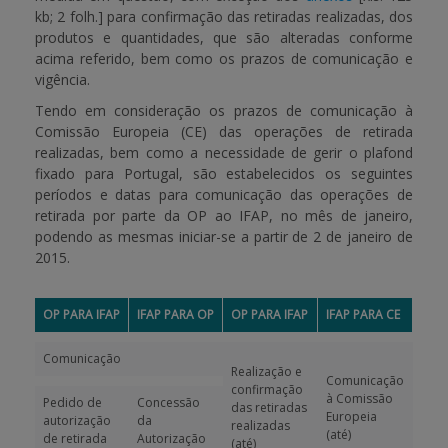
kb; 2 folh.]
para confirmação das retiradas realizadas, dos
produtos e quantidades, que são alteradas conforme
acima referido, bem como os prazos de comunicação e
vigência.
Tendo em consideração os prazos de comunicação à
Comissão Europeia (CE) das operações de retirada
realizadas, bem como a necessidade de gerir o
plafond
fixado para Portugal, são estabelecidos os seguintes
períodos e datas para comunicação das operações de
retirada por parte da OP ao IFAP, no mês de janeiro,
podendo as mesmas iniciar-se
a partir de 2 de janeiro de
2015
.
OP PARA IFAP
IFAP PARA OP
OP PARA IFAP
IFAP PARA CE
Comunicação
Realização e
Comunicação
confirmação
à Comissão
Pedido de
Concessão
das retiradas
Europeia
autorização
da
realizadas
(até)
de retirada
Autorização
(até)