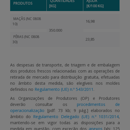
QUANTIDADES
AJUDA
PRODUTOS
[KG]
[€/100 KG]
MAÇÃS (NC 0808
16,98
10)
350.000
PÊRAS (NC 0808
23,85
30)
As despesas de transporte, de triagem e de embalagem
dos produtos frescos relacionadas com as operações de
retirada de mercado para distribuição gratuita, efetuadas
no âmbito desta medida, são elegíveis nos moldes
definidos no
Regulamento (UE) n.º 543/2011
.
As Organizações de Produtores (OP) e Produtores
deverão consultar os
procedimentos de
operacionalização
[pdf: 73 kb; 9 pág.]
elaborados no
âmbito do
Regulamento Delegado (UE) n.º 1031/2014
,
mantendo-se em vigor todas as disposições para a
medida em questão, com exceção dos
anexos
[xls: 125