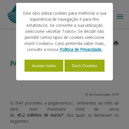
Este sítio utiliza cookies para melhorar a sua
experiência de navegação e para fins
estatísticos. Se consente a sua utilização
seleccione «Aceitar Todos». Se decidir não
permitir certos tipos de cookies seleccione
O IFAP
«Gerir Cookies». Caso pretenda saber mais,
Data: 2019/05/06
consulte a nossa
Politica de Privacidade.
AJUDAS/APOIOS
PAGAMENTOS ABRIL 2019
Aceitar todas
Gerir Cookies
INFORMAÇÕES
Nº de visualizações: 9950
ESTATÍSTICAS
O IFAP procedeu a pagamentos
, referentes ao mês de
1
abril, num montante total de cerca
de
45,2 milhões de euros*
, dos quais se destacam os
PAGAMENTOS
seguintes: