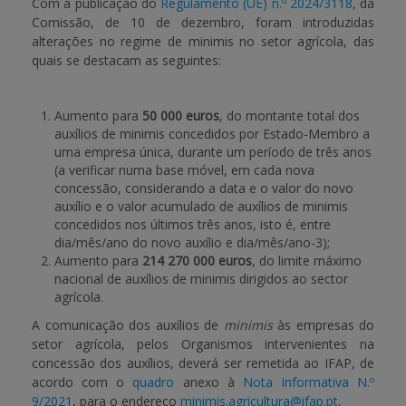
Com a publicação do
Regulamento (UE) n.º 2024/3118
, da
Comissão, de 10 de dezembro, foram introduzidas
alterações no regime de minimis no setor agrícola, das
quais se destacam as seguintes:
Aumento para
50 000 euros
, do montante total dos
auxílios de minimis concedidos por Estado-Membro a
uma empresa única, durante um período de três anos
(a verificar numa base móvel, em cada nova
concessão, considerando a data e o valor do novo
auxílio e o valor acumulado de auxílios de minimis
concedidos nos últimos três anos, isto é, entre
dia/mês/ano do novo auxílio e dia/mês/ano-3);
Aumento para
214 270 000 euros
, do limite máximo
nacional de auxílios de minimis dirigidos ao sector
agrícola.
A comunicação dos auxílios de
minimis
às empresas do
setor agrícola, pelos Organismos intervenientes na
concessão dos auxílios, deverá ser remetida ao IFAP, de
acordo com o
quadro
anexo à
Nota Informativa N.º
9/2021
, para o endereço
minimis.agricultura@ifap.pt
.