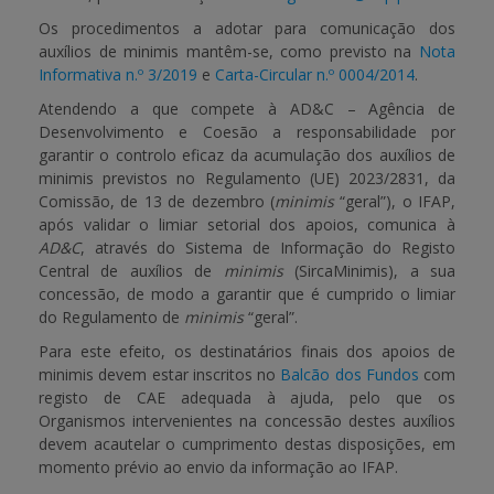
Os procedimentos a adotar para comunicação dos
auxílios de minimis mantêm-se, como previsto na
Nota
Informativa n.º 3/2019
e
Carta-Circular n.º 0004/2014
.
Atendendo a que compete à AD&C – Agência de
Desenvolvimento e Coesão a responsabilidade por
garantir o controlo eficaz da acumulação dos auxílios de
minimis previstos no Regulamento (UE) 2023/2831, da
Comissão, de 13 de dezembro (
minimis
“geral”), o IFAP,
após validar o limiar setorial dos apoios, comunica à
AD&C
, através do Sistema de Informação do Registo
Central de auxílios de
minimis
(SircaMinimis), a sua
concessão, de modo a garantir que é cumprido o limiar
do Regulamento de
minimis
“geral”.
Para este efeito, os destinatários finais dos apoios de
minimis devem estar inscritos no
Balcão dos Fundos
com
registo de CAE adequada à ajuda, pelo que os
Organismos intervenientes na concessão destes auxílios
devem acautelar o cumprimento destas disposições, em
momento prévio ao envio da informação ao IFAP.