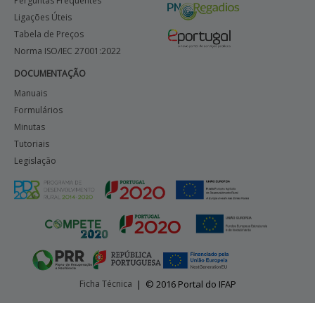
Perguntas Frequentes
Ligações Úteis
Tabela de Preços
Norma ISO/IEC 27001:2022
DOCUMENTAÇÃO
Manuais
Formulários
Minutas
Tutoriais
Legislação
Ficha Técnica
|
© 2016 Portal do IFAP