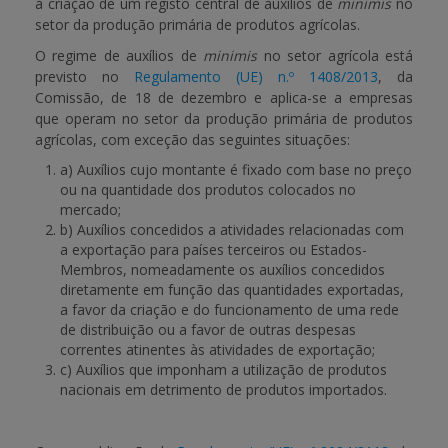
à criação de um registo central de auxílios de
minimis
no
setor da produção primária de produtos agrícolas.
APOIO AO BENEFICIÁRIO
O regime de auxílios de
minimis
no setor agrícola está
previsto no
Regulamento (UE) n.º 1408/2013
, da
Comissão, de 18 de dezembro e aplica-se a empresas
Entrar / Registar
que operam no setor da produção primária de produtos
agrícolas, com exceção das seguintes situações:
a) Auxílios cujo montante é fixado com base no preço
ou na quantidade dos produtos colocados no
mercado;
b) Auxílios concedidos a atividades relacionadas com
a exportação para países terceiros ou Estados-
Membros, nomeadamente os auxílios concedidos
diretamente em função das quantidades exportadas,
a favor da criação e do funcionamento de uma rede
de distribuição ou a favor de outras despesas
correntes atinentes às atividades de exportação;
c) Auxílios que imponham a utilização de produtos
nacionais em detrimento de produtos importados.