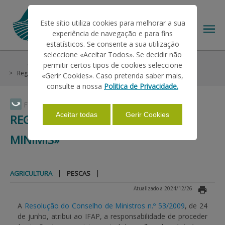
Este sítio utiliza cookies para melhorar a sua
experiência de navegação e para fins
estatísticos. Se consente a sua utilização
seleccione «Aceitar Todos». Se decidir não
Ajudas/Apoios
Outras Ajudas
Crédito
permitir certos tipos de cookies seleccione
O IFAP
Registo Central de Auxílio «de minimis»
Agricultura
«Gerir Cookies». Caso pretenda saber mais,
consulte a nossa
Politica de Privacidade.
AJUDAS/APOIOS
Faça Swipe para ver o menu
Aceitar todas
Gerir Cookies
REGISTO CENTRAL DE AUXÍLIO «DE
MINIMIS»
INFORMAÇÕES
|
|
AGRICULTURA
PESCAS
ESTATÍSTICAS
Atualizado a 2024/12/26
A
Resolução do Conselho de Ministros n.º 53/2009
, de 24
PAGAMENTOS
de junho, atribui ao IFAP, a responsabilidade de proceder