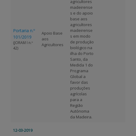
agricultores
madeirense
s e do apoio
base aos
agricultores
Portaria n.º
madeirense
Apoio Base
s em modo
101/2019
aos
de produção
(JORAM I n.º
Agricultores
biológico na
42)
ilha do Porto
Santo, da
Medida 1 do
Programa
Global a
favor das
produções
agrícolas
para a
Região
Autónoma
da Madeira.
12-03-2019