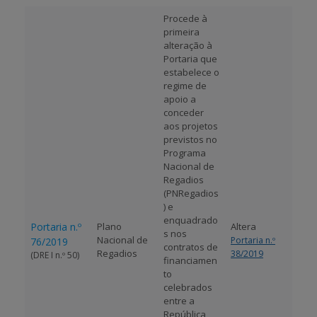
Procede à
primeira
alteração à
Portaria que
estabelece o
regime de
apoio a
conceder
aos projetos
previstos no
Programa
Nacional de
Regadios
(PNRegadios
) e
enquadrado
Portaria n.º
Plano
Altera
s nos
Nacional de
Portaria n.º
76/2019
contratos de
Regadios
38/2019
(DRE I n.º 50)
financiamen
to
celebrados
entre a
República