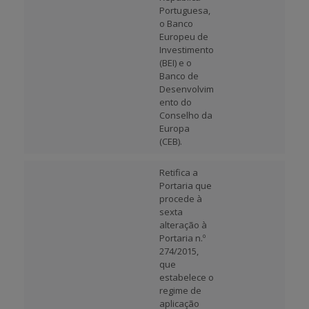
Portuguesa,
o Banco
Europeu de
Investimento
(BEI) e o
Banco de
Desenvolvim
ento do
Conselho da
Europa
(CEB).
Retifica a
Portaria que
procede à
sexta
alteração à
Portaria n.º
274/2015,
que
estabelece o
regime de
aplicação