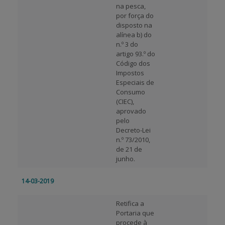
na pesca,
por força do
disposto na
alínea b) do
n.º 3 do
artigo 93.º do
Código dos
Impostos
Especiais de
Consumo
(CIEC),
aprovado
pelo
Decreto-Lei
n.º 73/2010,
de 21 de
junho.
14-03-2019
Retifica a
Portaria que
procede à