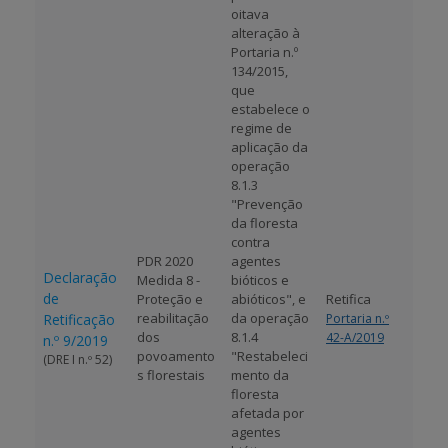
oitava
alteração à
Portaria n.º
134/2015,
que
estabelece o
regime de
aplicação da
operação
8.1.3
"Prevenção
da floresta
contra
PDR 2020
agentes
Declaração
Medida 8 -
bióticos e
de
Proteção e
abióticos", e
Retifica
reabilitação
da operação
Retificação
Portaria n.º
dos
8.1.4
42-A/2019
n.º 9/2019
povoamento
"Restabeleci
(DRE I n.º 52)
s florestais
mento da
floresta
afetada por
agentes