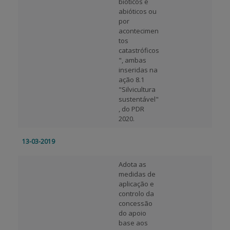
bióticos e
abióticos ou
por
acontecimen
tos
catastróficos
", ambas
inseridas na
ação 8.1
"Silvicultura
sustentável"
, do PDR
2020.
13-03-2019
Adota as
medidas de
aplicação e
controlo da
concessão
do apoio
base aos