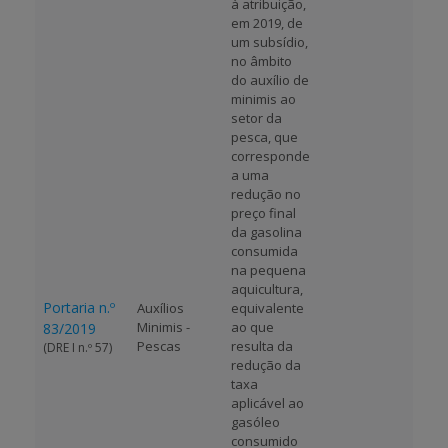
à atribuição,
em 2019, de
um subsídio,
no âmbito
do auxílio de
minimis ao
setor da
pesca, que
corresponde
a uma
redução no
preço final
da gasolina
consumida
na pequena
aquicultura,
Portaria n.º
Auxílios
equivalente
Minimis -
ao que
83/2019
Pescas
resulta da
(DRE I n.º 57)
redução da
taxa
aplicável ao
gasóleo
consumido