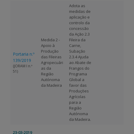
Adota as
medidas de
APOIO AO BENEFICIÁRIO
aplicação e
controlo da
concessão
da Ação 2.3
Entrar / Registar
Medida 2 -
Fileira da
Apoio à
Carne,
Produção
Subação
Portaria n.º
das Fileiras
2.3.4 Ajuda
139/2019
Agropecuári
ao Abate de
(JORAM I n.º
as da
Frangos do
51)
Região
Programa
Autónoma
Global a
da Madeira
favor das
Produções
Agrícolas
para a
Região
Autónoma
da Madeira.
23-03-2019