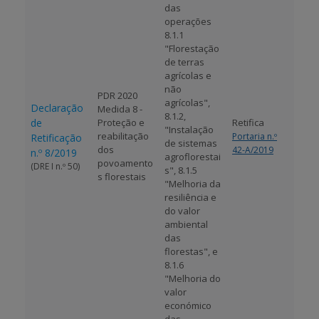
das
operações
8.1.1
"Florestação
de terras
agrícolas e
não
PDR 2020
agrícolas",
Declaração
Medida 8 -
8.1.2,
de
Proteção e
Retifica
"Instalação
reabilitação
Portaria n.º
Retificação
de sistemas
dos
42-A/2019
n.º 8/2019
agroflorestai
povoamento
(DRE I n.º 50)
s", 8.1.5
s florestais
"Melhoria da
resiliência e
do valor
ambiental
das
florestas", e
8.1.6
"Melhoria do
valor
económico