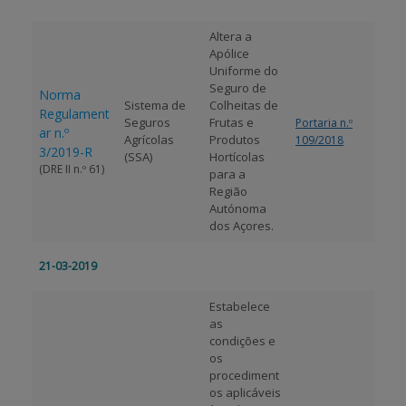
Altera a
Apólice
Uniforme do
Seguro de
Norma
Sistema de
Colheitas de
Regulament
Seguros
Frutas e
Portaria n.º
ar n.º
Agrícolas
Produtos
109/2018
3/2019-R
(SSA)
Hortícolas
(DRE II n.º 61)
para a
Região
Autónoma
dos Açores.
21-03-2019
Estabelece
as
condições e
os
procediment
os aplicáveis