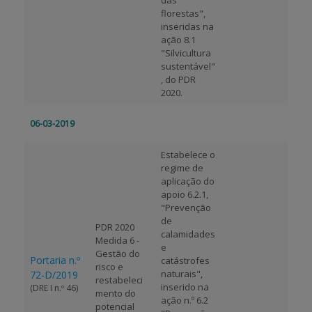
das
florestas",
inseridas na
ação 8.1
"Silvicultura
sustentável"
, do PDR
2020.
06-03-2019
Estabelece o
regime de
aplicação do
apoio 6.2.1,
"Prevenção
de
PDR 2020
calamidades
Medida 6 -
e
Gestão do
Portaria n.º
catástrofes
risco e
naturais",
72-D/2019
restabeleci
inserido na
(DRE I n.º 46)
mento do
ação n.º 6.2
potencial