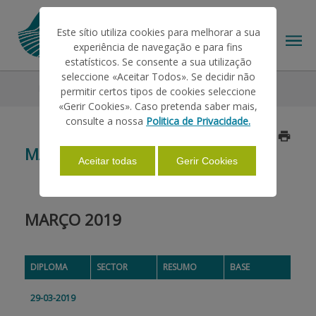
Este sítio utiliza cookies para melhorar a sua
experiência de navegação e para fins
estatísticos. Se consente a sua utilização
seleccione «Aceitar Todos». Se decidir não
Legislação
2019
Março
permitir certos tipos de cookies seleccione
O IFAP
«Gerir Cookies». Caso pretenda saber mais,
consulte a nossa
Politica de Privacidade.
Atualizado a 2019/04/02
AJUDAS/APOIOS
MARÇO
Aceitar todas
Gerir Cookies
INFORMAÇÕES
MARÇO 2019
ESTATÍSTICAS
DIPLOMA
SECTOR
RESUMO
BASE
PAGAMENTOS
29-03-2019