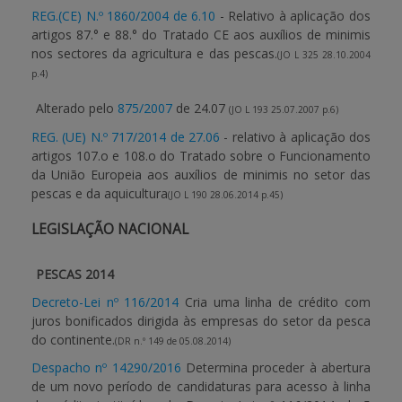
REG.(CE) N.º 1860/2004 de 6.10
- Relativo à aplicação dos
artigos 87.° e 88.° do Tratado CE aos auxílios de minimis
APOIO AO BENEFICIÁRIO
nos sectores da agricultura e das pescas.
(JO L 325 28.10.2004
p.4)
Entrar / Registar
Alterado pelo
875/2007
de 24.07
(JO L 193 25.07.2007 p.6)
REG. (UE) N.º 717/2014 de 27.06
- relativo à aplicação dos
artigos 107.o e 108.o do Tratado sobre o Funcionamento
da União Europeia aos auxílios de minimis no setor das
pescas e da aquicultura
(JO L 190 28.06.2014 p.45)
LEGISLAÇÃO NACIONAL
PESCAS 2014
Decreto-Lei nº 116/2014
Cria uma linha de crédito com
juros bonificados dirigida às empresas do setor da pesca
do continente.
(DR n.º 149 de 05.08.2014)
Despacho nº 14290/2016
Determina proceder à abertura
de um novo período de candidaturas para acesso à linha