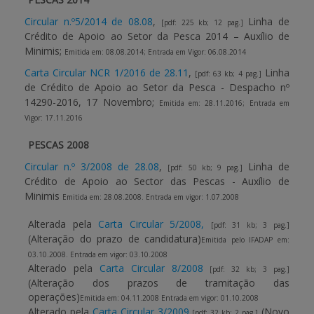
Circular n.º5/2014 de 08.08
,
Linha de
[pdf: 225 kb; 12 pag.]
Crédito de Apoio ao Setor da Pesca 2014 – Auxílio de
Minimis;
Emitida em: 08.08.2014; Entrada em Vigor: 06.08.2014
Carta Circular NCR 1/2016 de 28.11
,
Linha
[pdf: 63 kb; 4 pag.]
de Crédito de Apoio ao Setor da Pesca - Despacho nº
14290-2016, 17 Novembro;
Emitida em: 28.11.2016; Entrada em
Vigor: 17.11.2016
PESCAS 2008
Circular n.º 3/2008 de 28.08
,
Linha de
[pdf: 50 kb; 9 pag.]
Crédito de Apoio ao Sector das Pescas - Auxílio de
Minimis
Emitida em: 28.08.2008. Entrada em vigor: 1.07.2008
Alterada pela
Carta Circular 5/2008,
[pdf: 31 kb; 3 pag.]
(Alteração do prazo de candidatura)
Emitida pelo IFADAP em:
03.10.2008. Entrada em vigor: 03.10.2008
Alterado pela
Carta Circular 8/2008
[pdf: 32 kb; 3 pag.]
(Alteração dos prazos de tramitação das
operações)
Emitida em: 04.11.2008 Entrada em vigor: 01.10.2008
Alterado pela
Carta Circular 3/2009
(Novo
[pdf: 32 kb; 2 pag.]