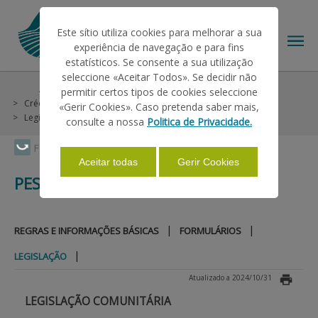
Este sítio utiliza cookies para melhorar a sua
experiência de navegação e para fins
estatísticos. Se consente a sua utilização
seleccione «Aceitar Todos». Se decidir não
Ajudas/Apoios
Outras Ajudas
Histórico
permitir certos tipos de cookies seleccione
O IFAP
Crédito e Seguros
Linhas Especiais
Pescas 2008
«Gerir Cookies». Caso pretenda saber mais,
Legislação
consulte a nossa
Politica de Privacidade.
AJUDAS/APOIOS
Faça Swipe para ver o menu
Aceitar todas
Gerir Cookies
PESCAS 2008
INFORMAÇÕES
|
|
REGRAS E INFORMAÇÕES BÁSICAS
FORMULÁRIOS
ESTATÍSTICAS
|
LEGISLAÇÃO
Atualizado a 2024/10/31
PAGAMENTOS
LEGISLAÇÃO COMUNITÁRIA