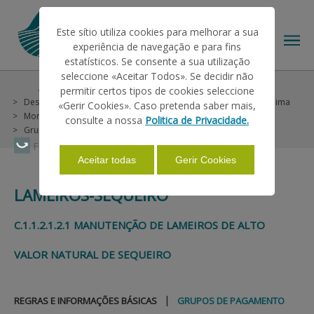
Este sítio utiliza cookies para melhorar a sua
experiência de navegação e para fins
estatísticos. Se consente a sua utilização
seleccione «Aceitar Todos». Se decidir não
Ajudas/Apoios
Ajudas no Pedido Único
permitir certos tipos de cookies seleccione
O IFAP
Desenvolvimento Rural
Continente
Agroambientais e Clima
«Gerir Cookies». Caso pretenda saber mais,
Montados e Lameiros
Lameiros-sequeiro
consulte a nossa
Politica de Privacidade.
Grupos de Pagamento
AJUDAS/APOIOS
Faça Swipe para ver o menu
Aceitar todas
Gerir Cookies
LAMEIROS-SEQUEIRO
INFORMAÇÕES
C.1.1.2.1.2.1 MANUTENÇÃO DE LAMEIROS DE ALTO
ESTATÍSTICAS
VALOR NATURAL DE SEQUEIRO
PAGAMENTOS
|
REGRAS E INFORMAÇÕES BÁSICAS
GRUPOS DE PAGAMENTO