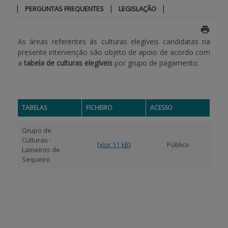
|
|
|
PERGUNTAS FREQUENTES
LEGISLAÇÃO
APOIO AO BENEFICIÁRIO
As áreas referentes às culturas elegíveis candidatas na
presente intervenção são objeto de apoio de acordo com
Entrar / Registar
a
tabela de culturas elegíveis
por grupo de pagamento.
TABELAS
FICHEIRO
ACESSO
Grupo de
Culturas -
[
]
Público
xlsx: 51 kB
Lameiros de
Sequeiro