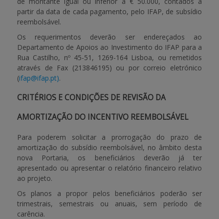
de montante igual ou inferior a € 50.000, contados a
partir da data de cada pagamento, pelo IFAP, de subsídio
reembolsável.
Os requerimentos deverão ser endereçados ao
Departamento de Apoios ao Investimento do IFAP para a
Rua Castilho, nº 45-51, 1269-164 Lisboa, ou remetidos
através de Fax (213846195) ou por correio eletrónico
(
ifap@ifap.pt)
.
CRITÉRIOS E CONDIÇÕES DE REVISÃO DA
AMORTIZAÇÃO DO INCENTIVO REEMBOLSÁVEL
Para poderem solicitar a prorrogação do prazo de
amortização do subsídio reembolsável, no âmbito desta
nova Portaria, os beneficiários deverão já ter
apresentado ou apresentar o relatório financeiro relativo
ao projeto.
Os planos a propor pelos beneficiários poderão ser
trimestrais, semestrais ou anuais, sem período de
carência.