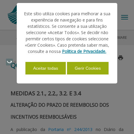
Este sítio utiliza cookies para melhorar a sua
experiência de navegação e para fins
estatísticos. Se consente a sua utilização
seleccione «Aceitar Todos». Se decidir não
Ajudas/Apoios
Outras Ajudas
Histórico
QCAIII - MARE
permitir certos tipos de cookies seleccione
O IFAP
«Gerir Cookies». Caso pretenda saber mais,
consulte a nossa
Politica de Privacidade.
Atualizado a 2017/02/13
AJUDAS/APOIOS
Faça Swipe para ver o menu
QCAIII - MARE
Aceitar todas
Gerir Cookies
INFORMAÇÕES
MEDIDAS 2.1., 2.2., 3.2. E 3.4
ESTATÍSTICAS
ALTERAÇÃO DO PRAZO DE REEMBOLSO DOS
INCENTIVOS REEMBOLSÁVEIS
PAGAMENTOS
A publicação da
Portaria nº 244/2013
no Diário da