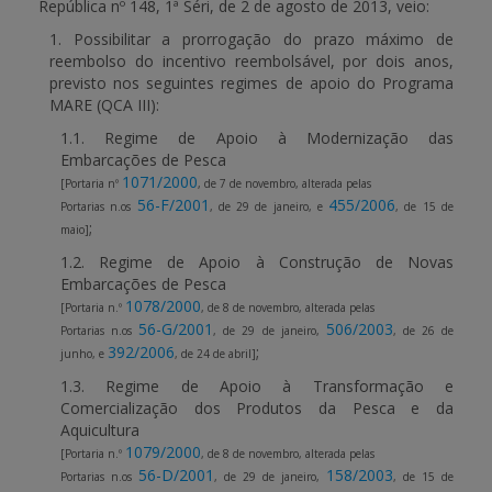
República nº 148, 1ª Séri, de 2 de agosto de 2013, veio:
1.
Possibilitar a prorrogação do prazo máximo de
APOIO AO BENEFICIÁRIO
reembolso do incentivo reembolsável, por dois anos,
previsto nos seguintes regimes de apoio do
Programa
MARE
(QCA III):
Entrar / Registar
1.1. Regime de Apoio à Modernização das
Embarcações de Pesca
1071/2000
[Portaria nº
, de 7 de novembro, alterada pelas
56-F/2001
455/2006
Portarias n.
os
, de 29 de janeiro, e
, de 15 de
;
maio]
1.2. Regime de Apoio à Construção de Novas
Embarcações de Pesca
1078/2000
[Portaria n.º
, de 8 de novembro, alterada pelas
56-G/2001
506/2003
Portarias n.
os
, de 29 de janeiro,
, de 26 de
392/2006
;
junho, e
, de 24 de abril]
1.3. Regime de Apoio à Transformação e
Comercialização dos Produtos da Pesca e da
Aquicultura
1079/2000
[Portaria n.º
, de 8 de novembro, alterada pelas
56-D/2001
158/2003
Portarias n.
os
, de 29 de janeiro,
, de 15 de