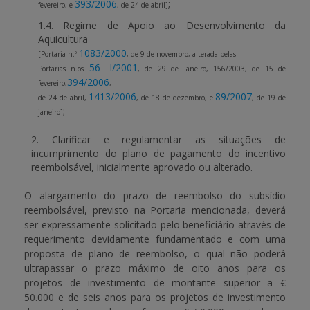
393/2006
;
fevereiro, e
, de 24 de abril]
1.4. Regime de Apoio ao Desenvolvimento da
Aquicultura
1083/2000
[Portaria n.º
, de 9 de novembro, alterada pelas
56 -I/2001
Portarias n.
os
, de 29 de janeiro, 156/2003, de 15 de
394/2006
fevereiro,
,
1413/2006
89/2007
de 24 de abril,
, de 18 de dezembro, e
, de 19 de
;
janeiro]
2.
Clarificar e regulamentar as situações de
incumprimento do plano de pagamento do incentivo
reembolsável, inicialmente aprovado ou alterado.
O alargamento do prazo de reembolso do subsídio
reembolsável, previsto na Portaria mencionada, deverá
ser expressamente solicitado pelo beneficiário através de
requerimento devidamente fundamentado e com uma
proposta de plano de reembolso, o qual não poderá
ultrapassar o prazo máximo de oito anos para os
projetos de investimento de montante superior a €
50.000 e de seis anos para os projetos de investimento