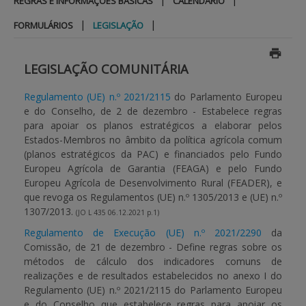
REGRAS E INFORMAÇÕES BÁSICAS
CALENDÁRIO
|
|
FORMULÁRIOS
LEGISLAÇÃO
APOIO AO BENEFICIÁRIO
LEGISLAÇÃO COMUNITÁRIA
Entrar / Registar
Regulamento (UE) n.º 2021/2115
do Parlamento Europeu
e do Conselho, de 2 de dezembro - Estabelece regras
para apoiar os planos estratégicos a elaborar pelos
Estados-Membros no âmbito da política agrícola comum
(planos estratégicos da PAC) e financiados pelo Fundo
Europeu Agrícola de Garantia (FEAGA) e pelo Fundo
Europeu Agrícola de Desenvolvimento Rural (FEADER), e
que revoga os Regulamentos (UE) n.º 1305/2013 e (UE) n.º
1307/2013.
(JO L 435 06.12.2021 p.1)
Regulamento de Execução (UE) n.º 2021/2290
da
Comissão, de 21 de dezembro - Define regras sobre os
métodos de cálculo dos indicadores comuns de
realizações e de resultados estabelecidos no anexo I do
Regulamento (UE) n.º 2021/2115 do Parlamento Europeu
e do Conselho que estabelece regras para apoiar os