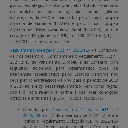
planos estratégicos a elaborar pelos Estados-Membros
no âmbito da política agrícola comum (planos
estratégicos da PAC) e financiados pelo Fundo Europeu
Agrícola de Garantia (FEAGA) e pelo Fundo Europeu
Agrícola de Desenvolvimento Rural (FEADER), e que
revoga os Regulamentos (UE) n.º 1305/2013 e (UE) n.º
1307/2013.
(JO L 458 22.12.2021 p.486)
Regulamento Delegado (UE) n.º 2022/126
da Comissão,
de 7 de dezembro - Complementa o Regulamento (UE) n.º
2021/2115 do Parlamento Europeu e do Conselho com
requisitos adicionais para determinados tipos de
intervenção especificados pelos Estados-Membros nos
seus planos estratégicos da PAC para o período de 2023
a 2027 ao abrigo desse regulamento, bem como regras
sobre o rácio relativo à norma 1 das boas condições
agrícolas e ambientais (BCAA).
(JO L 20 31.01.2022 p.52)
Alterada por
Regulamento Delegado (UE) n.º
2023/330
, de 22 de novembro de 2022 - Altera e
retifica o Regulamento Delegado (UE) n.º 2022/126
da Comissão que complementa o Regulamento