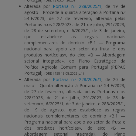
(DRE I 2 03.01.2025)
Alterada por
Portaria n.º 288/2025/1
, de 19 de
agosto - Procede à quarta alteração à Portaria n.º
54-F/2023, de 27 de fevereiro, alterada pelas
Portarias n.os 228/2023, de 21 de julho, 291/2023,
de 28 de setembro, e 6/2025/1, de 3 de janeiro,
que estabelece as regras nacionais
complementares do domínio «B.1 ― Programa
nacional para apoio ao setor da fruta e dos
produtos hortícolas», do eixo «B ― Abordagem
setorial integrada», do Plano Estratégico da
Política Agrícola Comum para Portugal (PEPAC
Portugal).
(DRE I 158 19.08.2025 p.1)
Alterada por
Portaria n.º 228/2026/1
, de 20 de
maio - Quinta alteração à Portaria n.º 54-F/2023,
de 27 de fevereiro, alterada pelas Portarias n.os
228/2023, de 21 de julho, 291/2023, de 28 de
setembro, 6/2025/1, de 3 de janeiro, e 288/2025/1,
de 19 de agosto, que estabelece as regras
nacionais complementares do domínio «B.1 —
Programa nacional para apoio ao setor da fruta e
dos produtos hortícolas», do eixo «B —
Abordagem setorial integrada», do Plano