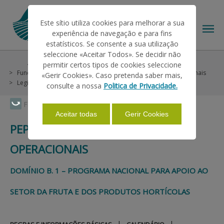
Este sítio utiliza cookies para melhorar a sua
experiência de navegação e para fins
estatísticos. Se consente a sua utilização
seleccione «Aceitar Todos». Se decidir não
Ajudas/Apoios
Intervenção em Mercados
permitir certos tipos de cookies seleccione
O IFAP
Fundos Operacionais
PEPAC 2024-2027 - Fundos Operacionais
«Gerir Cookies». Caso pretenda saber mais,
Legislação
consulte a nossa
Politica de Privacidade.
AJUDAS/APOIOS
Faça Swipe para ver o menu
Aceitar todas
Gerir Cookies
PEPAC 2024-2027 - FUNDOS
INFORMAÇÕES
OPERACIONAIS
DOMÍNIO B. 1 – PROGRAMA NACIONAL PARA APOIO AO
ESTATÍSTICAS
SETOR DA FRUTA E DOS PRODUTOS HORTÍCOLAS
PAGAMENTOS
|
|