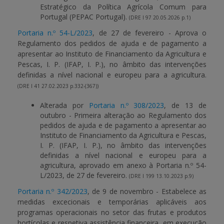
Estratégico da Política Agrícola Comum para
Portugal (PEPAC Portugal).
(DRE I 97 20.05.2026 p.1)
Portaria n.º 54-L/2023
, de 27 de fevereiro - Aprova o
Regulamento dos pedidos de ajuda e de pagamento a
apresentar ao Instituto de Financiamento da Agricultura e
Pescas, I. P. (IFAP, I. P.), no âmbito das intervenções
definidas a nível nacional e europeu para a agricultura.
(DRE I 41 27.02.2023 p.332-(367))
Alterada por
Portaria n.º 308/2023
, de 13 de
outubro - Primeira alteração ao Regulamento dos
pedidos de ajuda e de pagamento a apresentar ao
Instituto de Financiamento da Agricultura e Pescas,
I. P. (IFAP, I. P.), no âmbito das intervenções
definidas a nível nacional e europeu para a
agricultura, aprovado em anexo à Portaria n.º 54-
L/2023, de 27 de fevereiro.
(DRE I 199 13.10.2023 p.9)
Portaria n.º 342/2023
, de 9 de novembro - Estabelece as
medidas excecionais e temporárias aplicáveis aos
programas operacionais no setor das frutas e produtos
hortícolas e respetiva assistência financeira, em execução