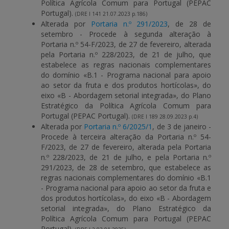
Política Agrícola Comum para Portugal (PEPAC
Portugal).
(DRE I 141 21.07.2023 p.186)
Alterada por
Portaria n.º 291/2023
, de 28 de
setembro - Procede à segunda alteração à
Portaria n.º 54-F/2023, de 27 de fevereiro, alterada
pela Portaria n.º 228/2023, de 21 de julho, que
estabelece as regras nacionais complementares
do domínio «B.1 - Programa nacional para apoio
ao setor da fruta e dos produtos hortícolas», do
eixo «B - Abordagem setorial integrada», do Plano
Estratégico da Política Agrícola Comum para
Portugal (PEPAC Portugal).
(DRE I 189 28.09.2023 p.4)
Alterada por
Portaria n.º 6/2025/1
, de 3 de janeiro -
Procede à terceira alteração da Portaria n.º 54-
F/2023, de 27 de fevereiro, alterada pela Portaria
n.º 228/2023, de 21 de julho, e pela Portaria n.º
291/2023, de 28 de setembro, que estabelece as
regras nacionais complementares do domínio «B.1
- Programa nacional para apoio ao setor da fruta e
dos produtos hortícolas», do eixo «B - Abordagem
setorial integrada», do Plano Estratégico da
Política Agrícola Comum para Portugal (PEPAC
Portugal).