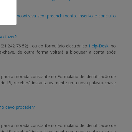
ico se encontrava sem preenchimento. Inseri-o e conclui o
vo fazer?
a
(21 242 76 52
)
, ou do formulário electrónico
Help-Desk
, no
ra-chave, de outra forma voltará a bloquear a conta após
, para a morada constante no Formulário de Identificação de
lário IB, receberá instantaneamente uma nova palavra-chave
mo devo proceder?
, para a morada constante no Formulário de Identificação de
lário IB, receberá instantaneamente uma nova palavra-chave