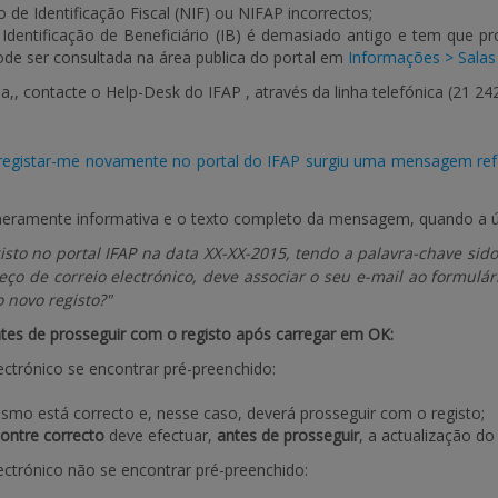
 de Identificação Fiscal (NIF) ou NIFAP incorrectos;
 Identificação de Beneficiário (IB) é demasiado antigo e tem que p
 pode ser consultada na área publica do portal em
Informações > Salas
,, contacte o Help-Desk do IFAP , através da linha telefónica
(21 24
registar-me novamente no portal do IFAP surgiu uma mensagem refer
amente informativa e o texto completo da mensagem, quando a últim
gisto no portal IFAP na data XX-XX-2015, tendo a palavra-chave sid
ço de correio electrónico, deve associar o seu e-mail ao formulár
 novo registo?"
ntes de prosseguir com o registo após carregar em OK:
ectrónico se encontrar pré-preenchido:
esmo está correcto e, nesse caso, deverá prosseguir com o registo;
ontre correcto
deve efectuar,
antes de prosseguir
, a actualização do
ectrónico não se encontrar pré-preenchido: