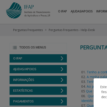
O IFAP
AJUDAS/APOIOS
INFOR
Perguntas Frequentes
Perguntas Frequentes - Help-Desk
PERGUNTA
TODOS OS MENUS
O IFAP
AJUDAS/APOIOS
01.
Tenho a cont
02.
A minha pala
INFORMAÇÕES
03.
Tenho urgênc
04.
Ao procurar 
Este
ESTATÍSTICAS
05
Que tipo de d
fin
06.
Quando qui
dec
Identificação de 
PAGAMENTOS
07.
Quando quis 