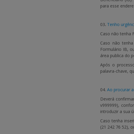
para esse endere
03
.
Tenho urgênci
Caso não tenha F
Caso não tenha 
Formulário IB, o
área publica do 
Após o processo
palavra-chave, qu
04.
Ao procurar a
Deverá confirmar
v999999), confo
introduzir a sua 
Caso tenha inser
(21 242 76 52), o