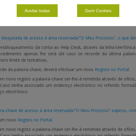
a receber a palavra-chave através de e-mail como devo proceder?
Aceitar todas
Gerir Cookies
novo registo constatei que o campo referente ao endereço electrón
sto, no entanto não recebi a palavra-chave, porquê?
 bloqueada de acesso à área reservada/”O Meu Processo”, o que de
 desbloqueamento da conta ao Help-Desk, através da linha telefónic
ocedimento apenas lhe será útil caso se recorde da última palav
ero limite de tentativas.
rde da palavra-chave, deverá efectuar um novo
Registo no Portal
.
um novo registo a palavra-chave ser-lhe-á remetida através de ofício
). Caso tenha associado um endereço electrónico no referido formu
ço electrónico.
vra-chave de acesso à área reservada/”O Meu Processo” expirou, co
 um novo
Registo no Portal
.
um novo registo a palavra-chave ser-lhe-á remetida através de ofício
). Caso tenha associado um endereço electrónico no referido formu