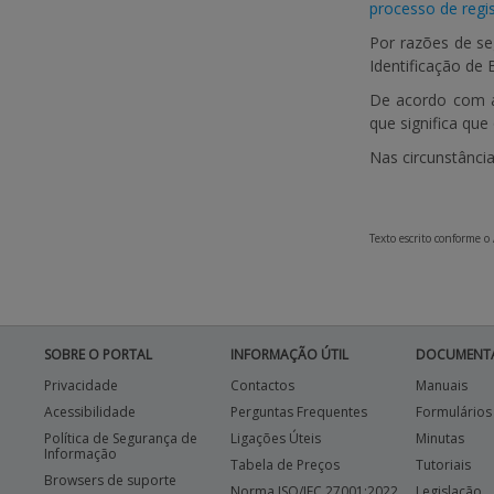
processo de regi
Por razões de se
Identificação de B
De acordo com a
que significa que
Nas circunstânci
Texto escrito conforme o
SOBRE O PORTAL
INFORMAÇÃO ÚTIL
DOCUMENT
Privacidade
Contactos
Manuais
Acessibilidade
Perguntas Frequentes
Formulários
Política de Segurança de
Ligações Úteis
Minutas
Informação
Tabela de Preços
Tutoriais
Browsers de suporte
Norma ISO/IEC 27001:2022
Legislação