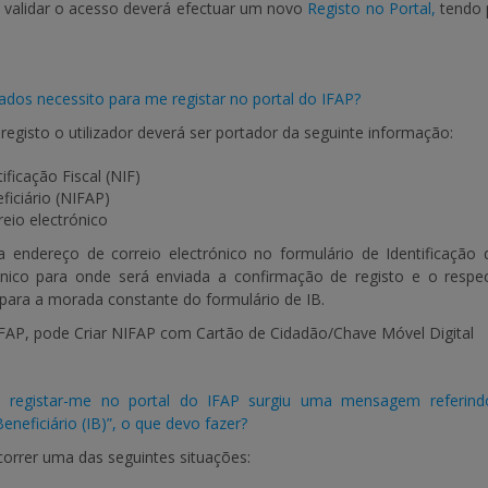
 validar o acesso deverá efectuar um novo
Registo no Portal
,
tendo p
ados necessito para me registar no portal do IFAP?
gisto o utilizador deverá ser portador da seguinte informação:
ficação Fiscal (NIF)
iciário (NIFAP)
eio electrónico
endereço de correio electrónico no formulário de Identificação de
nico para onde será enviada a confirmação de registo e o respec
 para a morada constante do formulário de IB.
FAP, pode Criar NIFAP com Cartão de Cidadão/Chave Móvel Digital
 registar-me no portal do IFAP surgiu uma mensagem referindo
Beneficiário (IB)”, o que devo fazer?
correr uma das seguintes situações: