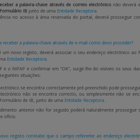
eceber a palavra-chave através de correio electrónico
não deverá e
Formulário IB
junto de uma
Entidade Receptora
.
gência no acesso à área reservada do portal, deverá prosseguir co
 receber a palavra-chave através de e-mail como devo proceder?
r um novo registo, deverá associar o seu endereço electrónico ao Fo
uma
Entidade Receptora
.
IF e o NIFAP e confirmar em “OK”, surgir-lhe-ão visíveis os seus d
seguintes situações:
lectrónico se encontra correctamente pré-preenchido pode prossegui
lectrónico não se encontra correcto, ou simplesmente não se enco
 Formulário de IB, junto de uma
Entidade Receptora
.
dimento anterior não for seguido poderá naturalmente prosseguir c
e ofício.
novo registo constatei que o campo referente ao endereço electrón