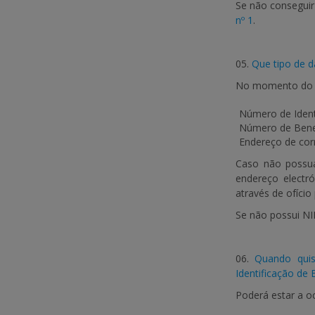
Se não conseguir
nº 1
.
05.
Que tipo de d
No momento do re
Número de Identi
Número de Benef
Endereço de corr
Caso não possua 
endereço electró
através de ofício
Se não possui NI
06.
Quando quis
Identificação de 
Poderá estar a o