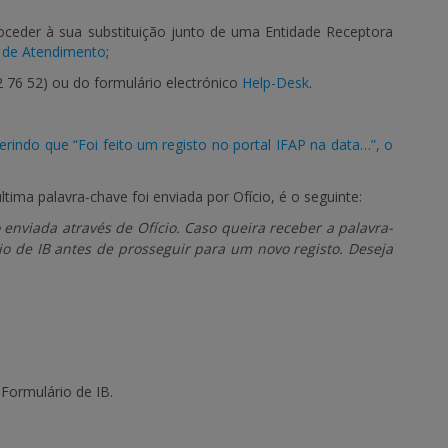
roceder à sua substituição junto de uma Entidade Receptora
 de Atendimento
;
2 76 52
)
ou do formulário electrónico
Help-Desk
.
indo que “Foi feito um registo no portal IFAP na data…”, o
a palavra-chave foi enviada por Ofício, é o seguinte:
o enviada através de Ofício. Caso queira receber a palavra-
io de IB antes de prosseguir para um novo registo. Deseja
 Formulário de IB.