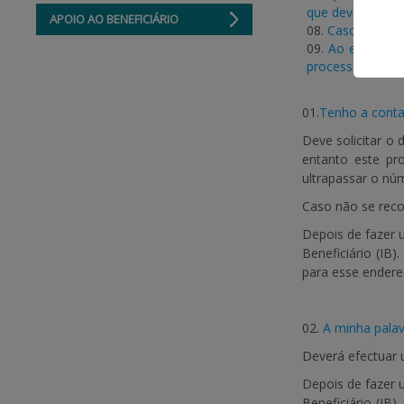
que devo fazer?
APOIO AO BENEFICIÁRIO
08.
Caso pretend
09.
Ao efectuar 
processo de regi
01.
Tenho a conta
Deve solicitar o
entanto este pr
ultrapassar o núm
Caso não se reco
Depois de fazer 
Beneficiário (IB
para esse endere
02.
A minha pala
Deverá efectuar
Depois de fazer 
Beneficiário (IB