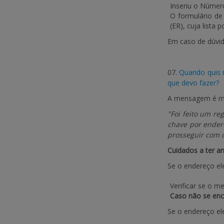
Inseriu o Número
O formulário de
(ER), cuja lista
Em caso de dúvida
07.
Quando quis 
que devo fazer?
A mensagem é mer
"Foi feito um re
chave por endere
prosseguir com o
Cuidados a ter a
Se o endereço el
Verificar se o m
Caso não se enc
Se o endereço el