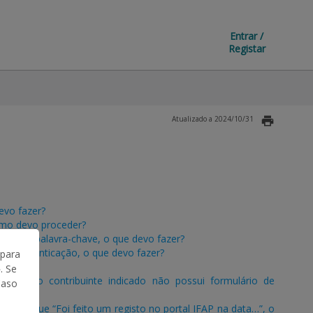
Entrar /
Registar
Atualizado a 2024/10/31
evo fazer?
omo devo proceder?
ador e palavra-chave, o que devo fazer?
 de autenticação, o que devo fazer?
 para
. Se
 que “o contribuinte indicado não possui formulário de
Caso
indo que “Foi feito um registo no portal IFAP na data…”, o