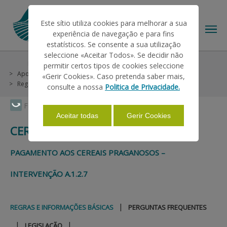
Este sítio utiliza cookies para melhorar a sua
experiência de navegação e para fins
estatísticos. Se consente a sua utilização
seleccione «Aceitar Todos». Se decidir não
Help/Support
Helps on Unique Request
permitir certos tipos de cookies seleccione
THE IFAP
Apoios Associados
Superfícies
Cereais Praganosos
«Gerir Cookies». Caso pretenda saber mais,
Regras e Informações Básicas
consulte a nossa
Politica de Privacidade.
HELP/SUPPORT
Faça Swipe para ver o menu
Aceitar todas
Gerir Cookies
CEREAIS PRAGANOSOS
INFORMATIONS
PAGAMENTO AOS CEREAIS PRAGANOSOS –
INTERVENÇÃO A.1.2.7
STATISTICS
|
REGRAS E INFORMAÇÕES BÁSICAS
PERGUNTAS FREQUENTES
PAYMENTS
|
|
LEGISLAÇÃO