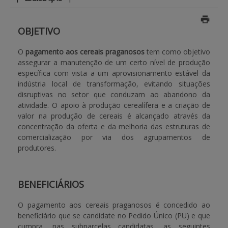
BENEFICIARY SUPPORT
OBJETIVO
O
pagamento aos cereais praganosos
tem como objetivo
Login / Register
assegurar a manutenção de um certo nível de produção
específica com vista a um aprovisionamento estável da
indústria local de transformação, evitando situações
disruptivas no setor que conduzam ao abandono da
atividade. O apoio à produção cerealífera e a criação de
valor na produção de cereais é alcançado através da
concentração da oferta e da melhoria das estruturas de
comercialização por via dos agrupamentos de
produtores.
BENEFICIÁRIOS
O pagamento aos cereais praganosos é concedido ao
beneficiário que se candidate no Pedido Único (PU) e que
cumpra, nas subparcelas candidatas, as seguintes