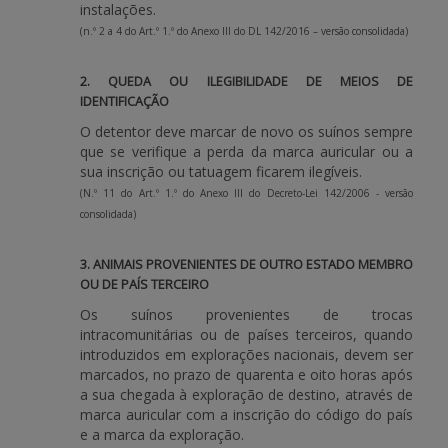
instalações.
(n.º 2 a 4 do Art.º 1.º do Anexo III do DL 142/2016 – versão consolidada)
2. QUEDA OU ILEGIBILIDADE DE MEIOS DE
IDENTIFICAÇÃO
O detentor deve marcar de novo os suínos sempre
que se verifique a perda da marca auricular ou a
sua inscrição ou tatuagem ficarem ilegíveis.
(N.º 11 do Art.º 1.º do Anexo III do Decreto-Lei 142/2006 - versão
consolidada)
3. ANIMAIS PROVENIENTES DE OUTRO ESTADO MEMBRO
OU DE PAÍS TERCEIRO
Os suínos provenientes de trocas
intracomunitárias ou de países terceiros, quando
introduzidos em explorações nacionais, devem ser
marcados, no prazo de quarenta e oito horas após
a sua chegada à exploração de destino, através de
marca auricular com a inscrição do código do país
e a marca da exploração.