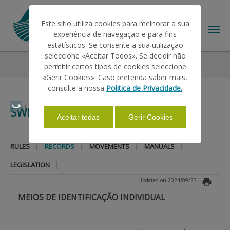
Este sítio utiliza cookies para melhorar a sua
experiência de navegação e para fins
estatísticos. Se consente a sua utilização
seleccione «Aceitar Todos». Se decidir não
Informations
SNIRA
Swine
Records
permitir certos tipos de cookies seleccione
THE IFAP
«Gerir Cookies». Caso pretenda saber mais,
consulte a nossa
Politica de Privacidade.
HELP/SUPPORT
Faça Swipe para ver o menu
SWINE
Aceitar todas
Gerir Cookies
INFORMATIONS
|
|
|
|
RULES
RECORDS
MOVEMENTS
MANUALS
|
LEGISLATION
STATISTICS
Updated on 2024/09/23
MEIOS DE IDENTIFICAÇÃO INDIVIDUAL
PAYMENTS