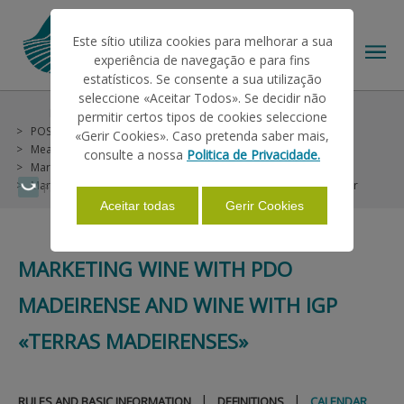
Este sítio utiliza cookies para melhorar a sua
experiência de navegação e para fins
estatísticos. Se consente a sua utilização
seleccione «Aceitar Todos». Se decidir não
Help/Support
Other Helps
permitir certos tipos de cookies seleccione
THE IFAP
POSEI Madeira (not included in PU)
«Gerir Cookies». Caso pretenda saber mais,
Measure 3 - Placing on the Market of Certain Products of the Region (Vegetables)
consulte a nossa
Politica de Privacidade.
Marketing Products from the Region
HELP/SUPPORT
Marketing Wine with PDO Madeirense and Wine with IGP «Terras Madeirenses»
Calendar
Faça Swipe para ver o menu
Aceitar todas
Gerir Cookies
INFORMATIONS
MARKETING WINE WITH PDO
MADEIRENSE AND WINE WITH IGP
STATISTICS
«TERRAS MADEIRENSES»
PAYMENTS
|
|
RULES AND BASIC INFORMATION
DEFINITIONS
CALENDAR